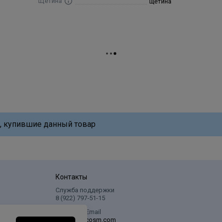
Щетина
щетина
, купившие данный товар
Контакты
Служба поддержки
8 (922) 797‑51-15
Написать Email
info@profcosm.com