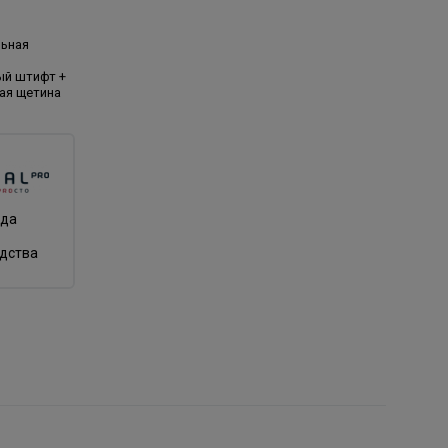
льная
ый штифт +
ая щетина
нда
одства