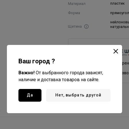
Материал
пластик
Форма
прямоуго
нейлонов
Щетина
натуральн
Dewal PRO
Все товары бренда
Ваш город ?
Германия - страна бре
Важно!
От выбранного города зависят,
Китай - страна произв
наличие и доставка товаров на сайте.
Да
Нет, выбрать другой
ы