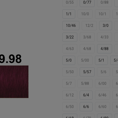
0/55
0/77
0/88
1/1
10/0
10/1
1
10/46
12/2
3/0
3/22
3/68
4/33
4/63
4/68
4/88
5/0
5/00
5/1
5/
5/50
5/57
5/6
5
5/7
5/88
6/00
6
6/12
6/4
6/46
6
6/50
6/6
6/60
6