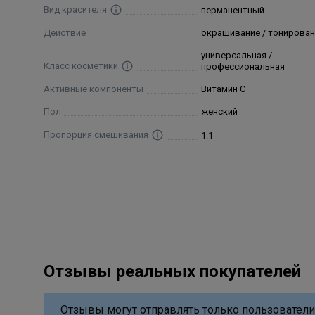
минут. Проэмульгировать и смыть большим колич
Вид красителя
перманентный
Защита
Действие
окрашивание / тонирован
Состав
универсальная /
Класс косметики
профессиональная
Aqua (Water), Cetearyl Alcohol, Glyceryl Stearate, Cet
Активные компоненты
Витамин С
Octyldodecanol, Sodium Laureth Sulfate, Ethanolamine,
Пол
женский
Cetearyl Sulfate, 2,4-Diaminophenoxyethanol Hcl, 4-Chl
Stearate, Carbomer, Tetrasodium Edta, M-Aminophenol,
Пропорция смешивания
1:1
Linoleamidopropyl Pg-Dimonium Chloride Phosphate, Lina
Отзывы реальных покупателей
Отзывы могут отправлять только пользователи