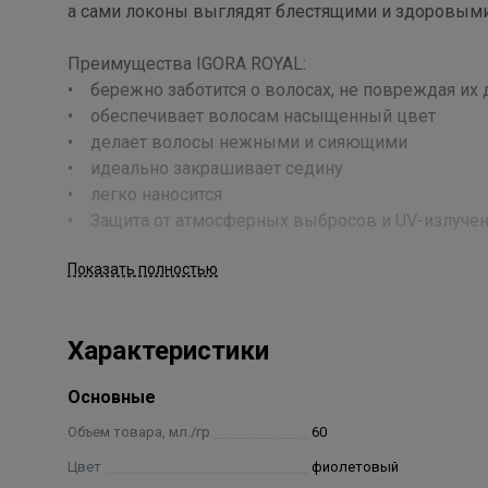
а сами локоны выглядят блестящими и здоровыми
Преимущества IGORA ROYAL:
• бережно заботится о волосах, не повреждая их
• обеспечивает волосам насыщенный цвет
• делает волосы нежными и сияющими
• идеально закрашивает седину
• легко наносится
• Защита от атмосферных выбросов и UV-излуче
Применение
Показать полностью
Предварительная диагностика перед окрашивание
цвета натуральных волос и процент седины. Для 
Характеристики
оттенков палитры. Важно: в случае не точной диаг
окрашивания может не совпадать с выбранным из 
Основные
Защитите краевую линию волос с помощью IGORA 
Объем товара, мл./гр
60
смешать крем-краску с окислительной эмульсией Igo
Цвет
фиолетовый
окислителя необходимого процента (в зависимости