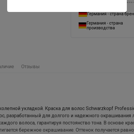
Все товары бренда
Германия - страна бре
Германия - страна
производства
аличие
Отзывы
олепной укладкой. Краска для волос Schwarzkopf Professi
ос, разработанный для долгого и надежного окрашивания 
ждого волоса, гарантируя постоянство тона. В основе кра
тигается бережное окрашивание. Оттенок получается рав