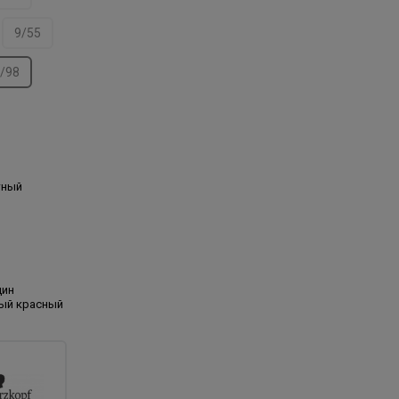
9/55
/98
тный
дин
ый красный