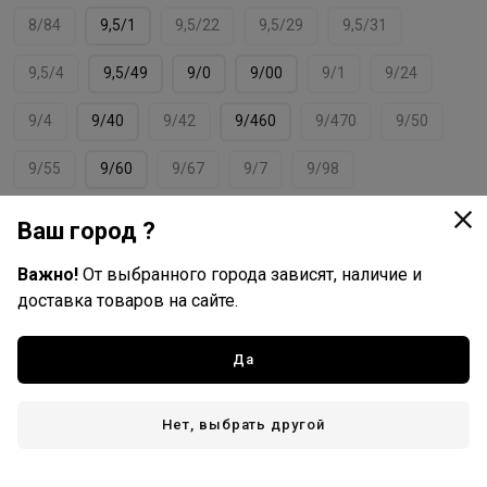
8/84
9,5/1
9,5/22
9,5/29
9,5/31
9,5/4
9,5/49
9/0
9/00
9/1
9/24
9/4
9/40
9/42
9/460
9/470
9/50
9/55
9/60
9/67
9/7
9/98
прозрачный (clear)
Ваш город ?
Важно!
От выбранного города зависят, наличие и
доставка товаров на сайте.
Schwarzkopf Professional
Все товары бренда
Да
Германия - страна бренда
Германия - страна производства
Нет, выбрать другой