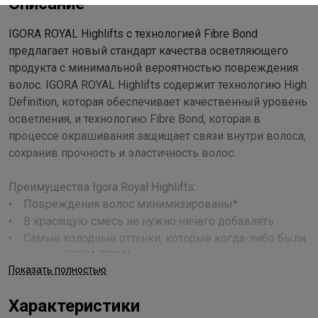
Описание
IGORA ROYAL Highlifts с технологией Fibre Bond
предлагает новый стандарт качества осветляющего
продукта с минимальной вероятностью повреждения
волос. IGORA ROYAL Highlifts содержит технологию High
Definition, которая обеспечивает качественный уровень
осветления, и технологию Fibre Bond, которая в
процессе окрашивания защищает связи внутри волоса,
сохранив прочность и эластичность волос.
Преимущества Igora Royal Highlifts:
• Повреждения волос минимизированы*
• В красящую смесь не нужно ничего добавлять
• Самые холодные оттенки, которые когда-либо были
в палитре IGORA ROYAL
Показать полностью
• Краситель совместим с режимом ухода FIBREPLEX
Характеристики
*В сравнении с осветлением IGORA ROYAL 10-м и 12-м