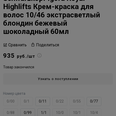
Highlifts Крем-краска для
волос 10/46 экстрасветлый
блондин бежевый
шоколадный 60мл
Поделиться
Сравнить
935
руб./шт
Товар закончился
Узнать о поступлении
Номер цвета
0/00
0/1
0/11
0/22
0/55
0/77
0/88
0/99
1/1
10/0
10/1
10/4