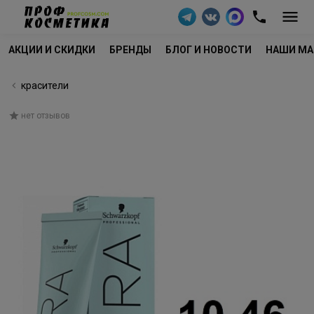
АКЦИИ И СКИДКИ
БРЕНДЫ
БЛОГ И НОВОСТИ
НАШИ МА
красители
нет отзывов