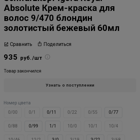
Absolute Крем-краска для
волос 9/470 блондин
золотистый бежевый 60мл
Поделиться
Сравнить
935
руб./шт
Товар закончился
Узнать о поступлении
Номер цвета
0/00
0/1
0/11
0/22
0/55
0/77
0/88
0/99
1/1
10/0
10/1
10/4
10/46
12/2
3/0
3/19
3/22
3/68