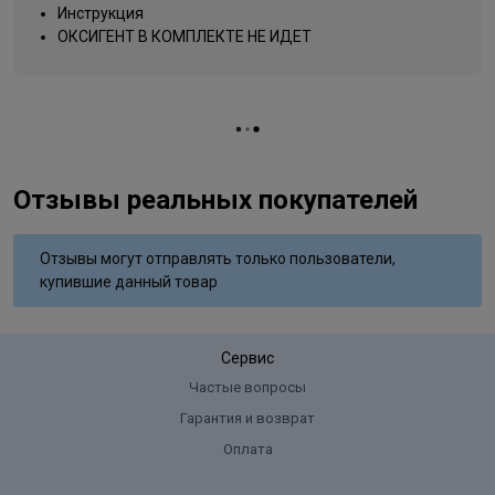
Salicylate, Moringa Pterygosperma Seed Extract, Citric Acid,
Инструкция
Название цвета
бежевый
Titanium Dioxide
ОКСИГЕНТ В КОМПЛЕКТЕ НЕ ИДЕТ
Вид деятельности
парикмахер
Отзывы реальных покупателей
Отзывы могут отправлять только пользователи,
купившие данный товар
Сервис
Частые вопросы
Гарантия и возврат
Оплата