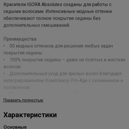
Красители IGORA Absolutes созданы для работы с
седыми волосами. Интенсивные модные оттенки
обеспечивают полное покрытие седины без
дополнительных смешиваний.
Преимущества:
• 30 модных оттенков для решения любых задач
покрытия седины
• 100% покрытие седины – даже на толстых и жестких
волосах
• Дополнительный уход для зрелых волос благодаря
интегрированному Комплексу Pro-Age с силиамином и
коллагеном
• Минимальный запах аммиака благодаря технологии
Показать полностью
Low Odour
• Превосходный блеск и стойкий результат
Характеристики
Применение
Основные