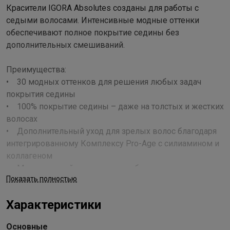
Красители IGORA Absolutes созданы для работы с
седыми волосами. Интенсивные модные оттенки
обеспечивают полное покрытие седины без
дополнительных смешиваний.
Преимущества:
• 30 модных оттенков для решения любых задач
покрытия седины
• 100% покрытие седины – даже на толстых и жестких
волосах
• Дополнительный уход для зрелых волос благодаря
интегрированному Комплексу Pro-Age с силиамином и
коллагеном
• Минимальный запах аммиака благодаря технологии
Показать полностью
Low Odour
• Превосходный блеск и стойкий результат
Характеристики
Применение
Основные