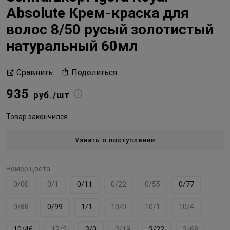
Absolute Крем-краска для
волос 8/50 русый золотистый
натуральный 60мл
Поделиться
Сравнить
935
руб./шт
Товар закончился
Узнать о поступлении
Номер цвета
0/00
0/1
0/11
0/22
0/55
0/77
0/88
0/99
1/1
10/0
10/1
10/4
10/46
12/2
3/0
3/19
3/22
3/68