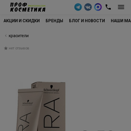
АКЦИИ И СКИДКИ
БРЕНДЫ
БЛОГ И НОВОСТИ
НАШИ МА
красители
нет отзывов