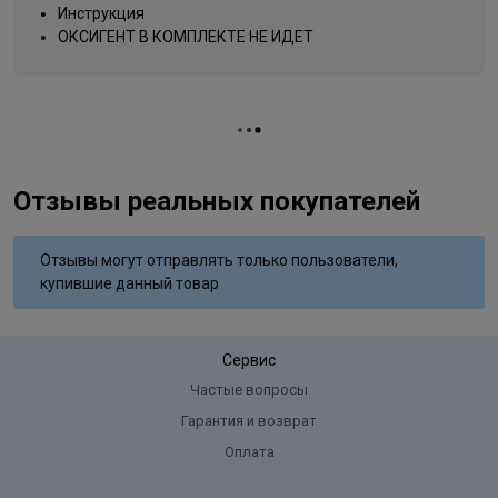
Salicylate, Moringa Pterygosperma Seed Extract, Citric Acid,
Инструкция
Название цвета
натуральный
Titanium Dioxide
ОКСИГЕНТ В КОМПЛЕКТЕ НЕ ИДЕТ
Вид деятельности
парикмахер
Отзывы реальных покупателей
Отзывы могут отправлять только пользователи,
купившие данный товар
Сервис
Частые вопросы
Гарантия и возврат
Оплата