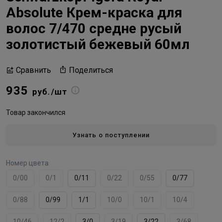
Absolute Крем-краска для
волос 7/470 средне русый
золотистый бежевый 60мл
Поделиться
Сравнить
935
руб./шт
Товар закончился
Узнать о поступлении
Номер цвета
0/00
0/1
0/11
0/22
0/55
0/77
0/88
0/99
1/1
10/0
10/1
10/4
10/46
12/2
3/0
3/19
3/22
3/68