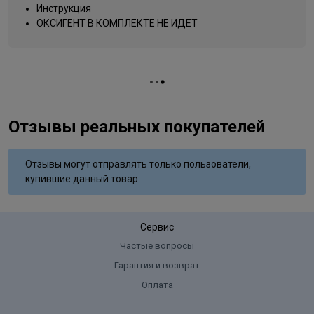
Salicylate, Moringa Pterygosperma Seed Extract, Citric Acid,
Инструкция
Название цвета
бежевый
Titanium Dioxide
ОКСИГЕНТ В КОМПЛЕКТЕ НЕ ИДЕТ
Вид деятельности
парикмахер
Отзывы реальных покупателей
Отзывы могут отправлять только пользователи,
купившие данный товар
Сервис
Частые вопросы
Гарантия и возврат
Оплата