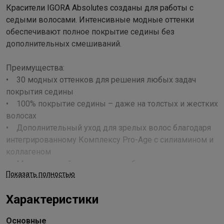
Красители IGORA Absolutes созданы для работы с
седыми волосами. Интенсивные модные оттенки
обеспечивают полное покрытие седины без
дополнительных смешиваний.
Преимущества:
• 30 модных оттенков для решения любых задач
покрытия седины
• 100% покрытие седины – даже на толстых и жестких
волосах
• Дополнительный уход для зрелых волос благодаря
интегрированному Комплексу Pro-Age с силиамином и
коллагеном
• Минимальный запах аммиака благодаря технологии
Показать полностью
Low Odour
• Превосходный блеск и стойкий результат
Характеристики
Применение
Основные