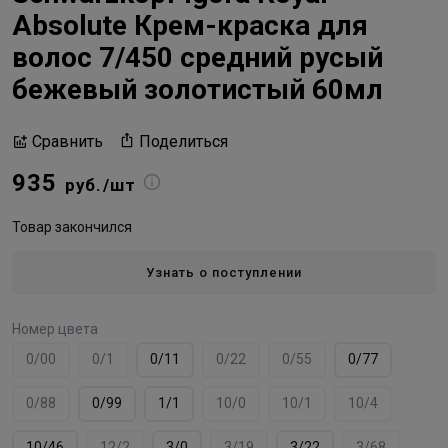
Absolute Крем-краска для
волос 7/450 средний русый
бежевый золотистый 60мл
Поделиться
Сравнить
935
руб./шт
Товар закончился
Узнать о поступлении
Номер цвета
0/00
0/1
0/11
0/22
0/55
0/77
0/88
0/99
1/1
10/0
10/1
10/4
10/46
12/2
3/0
3/19
3/22
3/68