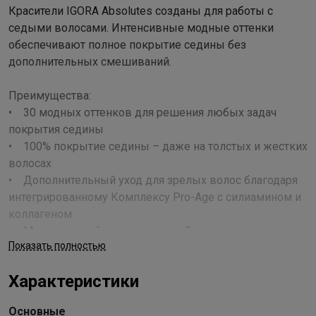
Красители IGORA Absolutes созданы для работы с
седыми волосами. Интенсивные модные оттенки
обеспечивают полное покрытие седины без
дополнительных смешиваний.
Преимущества:
• 30 модных оттенков для решения любых задач
покрытия седины
• 100% покрытие седины – даже на толстых и жестких
волосах
• Дополнительный уход для зрелых волос благодаря
интегрированному Комплексу Pro-Age с силиамином и
коллагеном
• Минимальный запах аммиака благодаря технологии
Показать полностью
Low Odour
• Превосходный блеск и стойкий результат
Характеристики
Применение
Основные