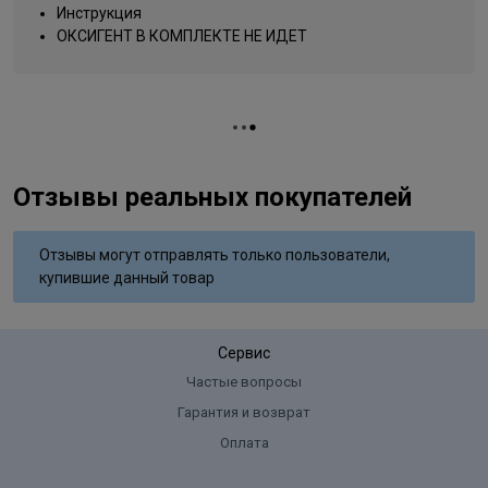
Salicylate, Moringa Pterygosperma Seed Extract, Citric Acid,
Инструкция
Название цвета
золотистый
Titanium Dioxide
ОКСИГЕНТ В КОМПЛЕКТЕ НЕ ИДЕТ
Вид деятельности
парикмахер
Отзывы реальных покупателей
Отзывы могут отправлять только пользователи,
купившие данный товар
Сервис
Частые вопросы
Гарантия и возврат
Оплата