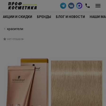
АКЦИИ И СКИДКИ
БРЕНДЫ
БЛОГ И НОВОСТИ
НАШИ МА
красители
нет отзывов