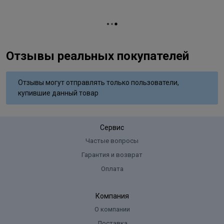
AcidSteareth-100Potassium HydroxideGlyceryl
Текстура
однородная / кремовая
StearateParfumArginineLysine HClPrunus Armeniaca Kernel
Типы волос
для всех типов
OilEtidronic AcidSodium SulfiteButyloctanolPolysorbate
20Ascorbic AcidHydrolyzed KeratinGeraniolToluene-2,5-Diamine
Упаковка товара
тюбик
SulfateHydrolyzed SilkResorcinolN,N-Bis(2-Hydroxyethyl)-p-
Отзывы реальных покупателей
Название цвета
Тёплое Золото
Phenylenediamine Sulfate4-Amino-2-HydroxytolueneCitric Acid.
Вид деятельности
парикмахер
Отзывы могут отправлять только пользователи,
купившие данный товар
Сервис
Частые вопросы
Гарантия и возврат
Оплата
Компания
О компании
Доставка