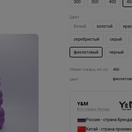
300
350
400
45
Цвет
белый
золотой
кра
серебристый
серый
фиолетовый
черный
Объем товара, мл./гр
450
Цвет
фиолетов
Y&M
Все товары бренда
Россия - страна бренда
Китай - страна произв