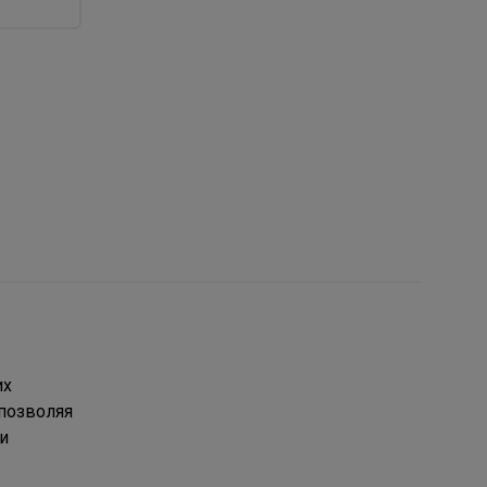
их
позволяя
и