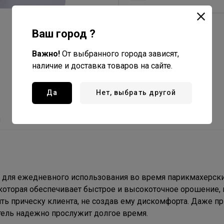
Ваш город ?
Важно!
От выбранного города зависят,
наличие и доставка товаров на сайте.
Да
Нет, выбрать другой
ы
С этим товаром покупают
для ежедневного использования во время парикмахерск
которая обеспечивает быстрое и высокоточное орошение, 
ть прическу клиента, не создав ему дискомфорта. Даже пр
ель надежно прослужит долгое время.