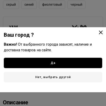
серый
синий
фиолетовый
черный
Y&M
Все товары бренда
Ваш город ?
Россия - страна бренда
Важно!
От выбранного города зависят, наличие и
Китай - страна производства
доставка товаров на сайте.
Да
Доставка
Нет, выбрать другой
Стоимость и способы доставки будут доступны при
оформлении заказа.
Описание