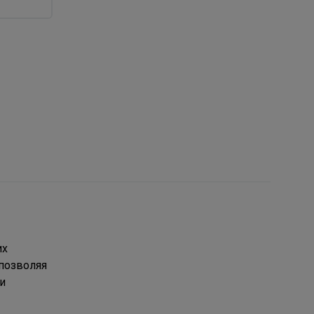
их
позволяя
и