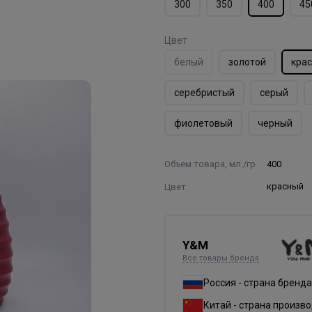
300
350
400
45
Цвет
белый
золотой
кра
серебристый
серый
фиолетовый
черный
Объем товара, мл./гр
400
Цвет
красный
Y&M
Все товары бренда
Россия - страна бренда
Китай - страна произв