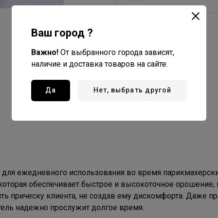
Ваш город ?
Важно!
От выбранного города зависят,
наличие и доставка товаров на сайте.
Да
Нет, выбрать другой
ы
С этим товаром покупают
для ежедневного использования во время парикмахерск
которая обеспечивает быстрое и высокоточное орошение, 
ть прическу клиента, не создав ему дискомфорта. Даже пр
ель надежно прослужит долгое время.