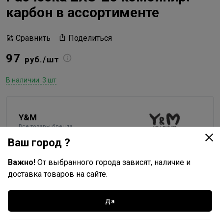
карбон в ассортименте
Поделиться
Сравнить
97
руб./шт
В наличии: 3 шт
Y&M
Все товары бренда
Ваш город ?
Россия - страна бренда
Китай - страна производства
Важно!
От выбранного города зависят, наличие и
доставка товаров на сайте.
Да
Доставка