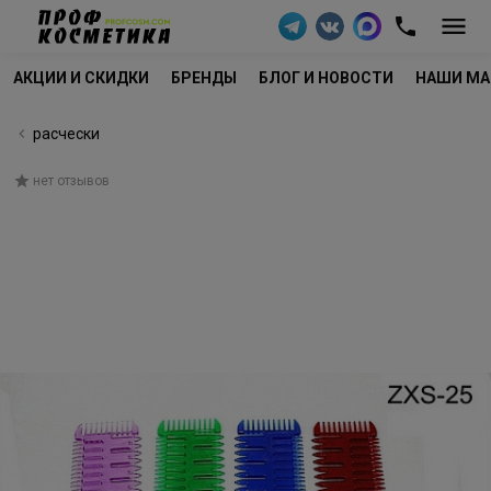
АКЦИИ И СКИДКИ
БРЕНДЫ
БЛОГ И НОВОСТИ
НАШИ МА
расчески
нет отзывов