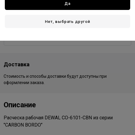
Да
Dewal PRO
Все товары бренда
Нет, выбрать другой
Германия - страна бренда
Китай - страна производства
Доставка
Стоимость и способы доставки будут доступны при
оформлении заказа.
Описание
Расческа рабочая DEWAL CO-6101-CBN из серии
"CARBON BORDO"