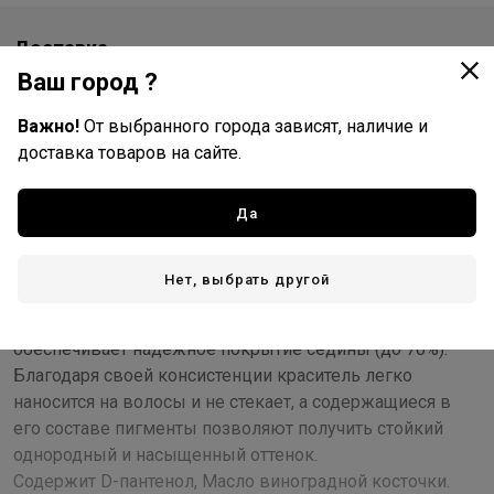
Доставка
Ваш город ?
Стоимость и способы доставки будут доступны при
оформлении заказа.
Важно!
От выбранного города зависят, наличие и
доставка товаров на сайте.
Описание
Да
В основе красителя Silk Touch лежит уникальная
ухаживающая формула с использованием масла
Нет, выбрать другой
виноградной косточки, что гарантирует максимально
бережное окрашивание и при грамотном применении
обеспечивает надежное покрытие седины (до 70%).
Благодаря своей консистенции краситель легко
наносится на волосы и не стекает, а содержащиеся в
его составе пигменты позволяют получить стойкий
однородный и насыщенный оттенок.
Содержит D-пантенол, Масло виноградной косточки.