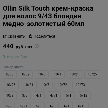
Ollin Silk Touch крем-краска
для волос 9/43 блондин
медно-золотистый 60мл
Поделиться
Сравнить
440
руб./шт
В наличии: 3 шт
Номер цвета
0/00
0/02
10/0
10/1
10/21
10/25
10/26
10/31
10/7
10/72
10/73
10/8
3/0
4/1
4/71
5/1
5/12
5/7
5/71
5/8
6/0
6/1
6/13