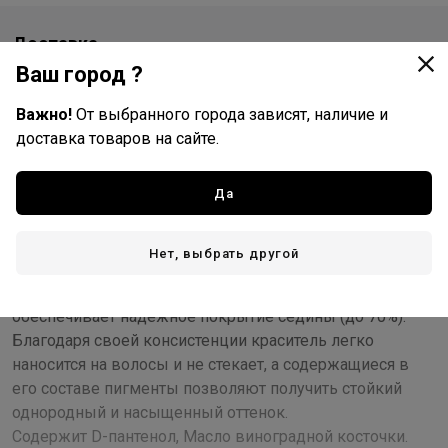
Доставка
Ваш город ?
Стоимость и способы доставки будут доступны при
оформлении заказа.
Важно!
От выбранного города зависят, наличие и
доставка товаров на сайте.
Описание
Да
В основе красителя Silk Touch лежит уникальная
ухаживающая формула с использованием масла
Нет, выбрать другой
виноградной косточки, что гарантирует максимально
бережное окрашивание и при грамотном применении
обеспечивает надежное покрытие седины (до 70%).
Благодаря своей консистенции краситель легко
наносится на волосы и не стекает, а содержащиеся в
его составе пигменты позволяют получить стойкий
однородный и насыщенный оттенок.
Содержит D-пантенол, Масло виноградной косточки.