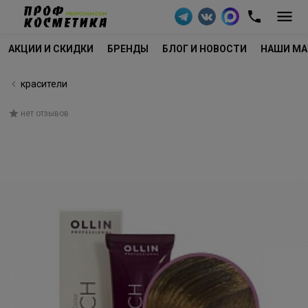
АКЦИИ И СКИДКИ
БРЕНДЫ
БЛОГ И НОВОСТИ
НАШИ МА
красители
нет отзывов