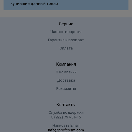
купившие данный товар
Amino-6-chloro-o-cresol, 1 Hydroxyethyl-4, 5-Diaminopyrazole
sulfate, 1-Naphthol, N-Phenyl-p-phenylenediamine, N, N-Bis(2-
hydroxyethyl)-p-phenylenediamine sulfate.
Сервис
Частые вопросы
Гарантия и возврат
Оплата
Компания
О компании
Доставка
Реквизиты
Контакты
Служба поддержки
8 (922) 797‑51-15
Написать Email
info@profcosm.com