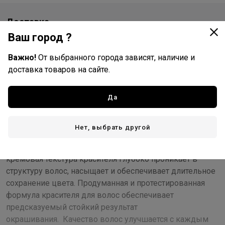
Доставка
Ваш город ?
Стоимость и способы доставки будут доступны при
оформлении заказа.
Важно!
От выбранного города зависят, наличие и
доставка товаров на сайте.
Описание
Да
Ухаживающий профессиональный краситель без
аммиака для стойкого окрашивания волос с
Нет, выбрать другой
комплексом трех масел: Ши, Макадамии, Виноградной
косточки и гидролизованным протеином Шелка. Легкая
кремовая текстура красителя глубоко проникает в
структуру волос, насыщает и обеспечивает длительное
сохранение цвета. Продуманная и протестированная
формула красителя для волос обеспечивает
предсказуемый стойкий результат
окрашивания. Качество волос улучшается с каждым