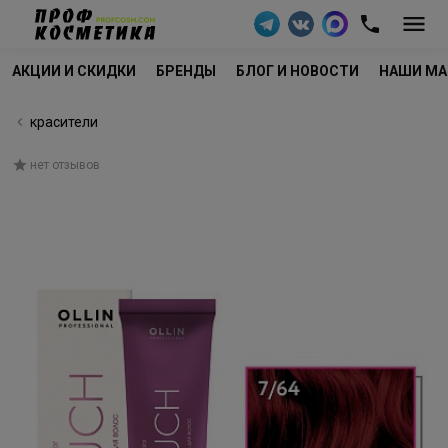
АКЦИИ И СКИДКИ
БРЕНДЫ
БЛОГ И НОВОСТИ
НАШИ МА
красители
нет отзывов