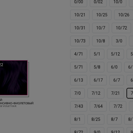
0/00
0/02
10/0
10/21
10/25
10/26
10/31
10/7
10/72
10/73
10/8
3/0
4/71
5/1
5/12
5
5/71
5/8
6/0
6/
6/13
6/17
6/7
6
7/0
7/12
7/21
7
7/43
7/64
7/72
8/1
8/25
8/7
8/
8/72
9/0
9/12
9