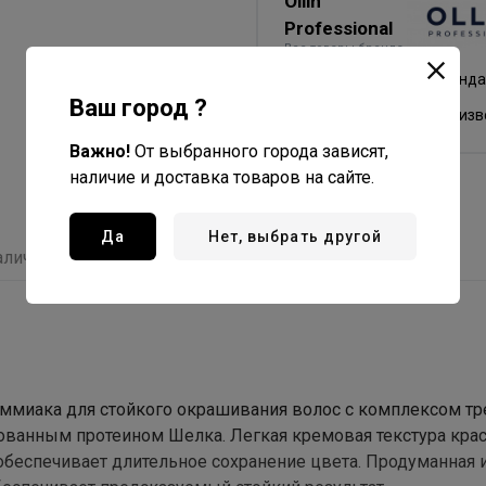
Ollin
Professional
Все товары бренда
Россия - страна бренда
Ваш город ?
Россия - страна произ
Важно!
От выбранного города зависят,
наличие и доставка товаров на сайте.
Да
Нет, выбрать другой
аличие
Отзывы
миака для стойкого окрашивания волос с комплексом тре
ованным протеином Шелка. Легкая кремовая текстура кра
 обеспечивает длительное сохранение цвета. Продуманная 