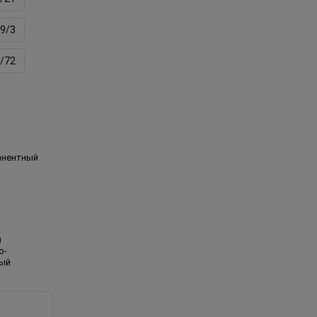
9/3
/72
анентный
й
о-
ый