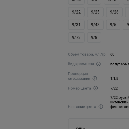
9/22
9/25
9/26
9/31
9/43
9/5
9
9/73
9/8
Объем товара, мл./гр
60
Вид красителя
полуперм
Пропорция
смешивания
1:1,5
Номер цвета
7/22
7/22 русы
интенсивн
Название цвета
фиолетов