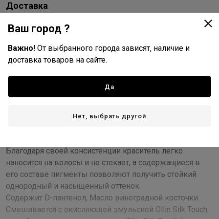
Доставка
Стоимость и способы доставки будут доступны при
Ваш город ?
оформлении заказа.
Важно!
От выбранного города зависят, наличие и
доставка товаров на сайте.
Описание
Да
В основе красителя Silk Touch лежит уникальная
ухаживающая формула с использованием масла
виноградной косточки, что гарантирует максимально
Нет, выбрать другой
бережное окрашивание и при грамотном применении
обеспечивает надежное покрытие седины (до 70%).
Благодаря своей консистенции краситель легко
наносится на волосы и не стекает, а содержащиеся в
его составе пигменты позволяют получить стойкий
однородный и насыщенный оттенок.
Содержит D-пантенол, Масло виноградной косточки.
Смешивается с окисляющей эмульсией Ollin Silk Touch