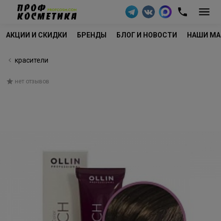
АКЦИИ И СКИДКИ
БРЕНДЫ
БЛОГ И НОВОСТИ
НАШИ МА
красители
нет отзывов