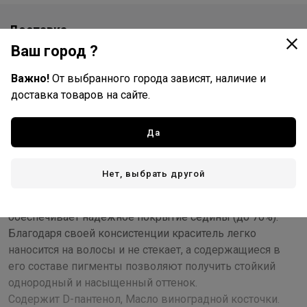
Доставка
Ваш город ?
Стоимость и способы доставки будут доступны при
оформлении заказа.
Важно!
От выбранного города зависят, наличие и
доставка товаров на сайте.
Описание
Да
В основе красителя Silk Touch лежит уникальная
ухаживающая формула с использованием масла
Нет, выбрать другой
виноградной косточки, что гарантирует максимально
бережное окрашивание и при грамотном применении
обеспечивает надежное покрытие седины (до 70%).
Благодаря своей консистенции краситель легко
наносится на волосы и не стекает, а содержащиеся в
его составе пигменты позволяют получить стойкий
однородный и насыщенный оттенок.
Содержит D-пантенол, Масло виноградной косточки.