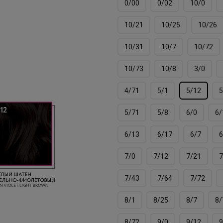
0/00
0/02
10/0
10/21
10/25
10/26
10/31
10/7
10/72
10/73
10/8
3/0
4/71
5/1
5/12
5
5/71
5/8
6/0
6/
6/13
6/17
6/7
6
7/0
7/12
7/21
7
7/43
7/64
7/72
8/1
8/25
8/7
8/
8/72
9/0
9/12
9