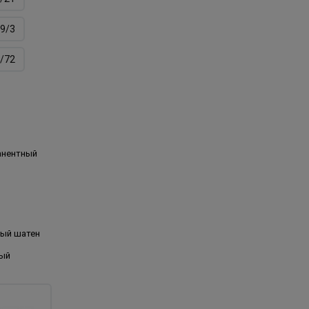
9/3
/72
анентный
лый шатен
ый