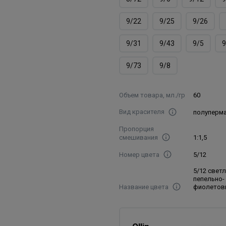
9/22
9/25
9/26
9/31
9/43
9/5
9
9/73
9/8
Объем товара, мл./гр
60
Вид красителя
полуперм
Пропорция
смешивания
1:1,5
Номер цвета
5/12
5/12 свет
пепельно-
Название цвета
фиолетов