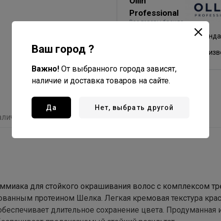
Ollin
Professional
Все товары бренда
Россия - страна бренда
Ваш город ?
Россия - страна произ
Важно!
От выбранного города зависят,
наличие и доставка товаров на сайте.
Да
Нет, выбрать другой
аличие
Отзывы
миака для стойкого окрашивания волос с комплексом тре
ованным протеином Шелка. Легкая кремовая текстура кра
 обеспечивает длительное сохранение цвета. Продуманная 