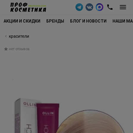
АКЦИИ И СКИДКИ
БРЕНДЫ
БЛОГ И НОВОСТИ
НАШИ МА
красители
нет отзывов