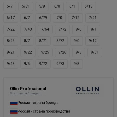
5/7
5/71
5/8
6/0
6/1
6/13
6/17
6/7
6/79
7/0
7/12
7/21
7/22
7/43
7/64
7/72
8/0
8/1
8/25
8/7
8/71
8/72
9/0
9/12
9/21
9/22
9/25
9/26
9/3
9/31
9/43
9/5
9/72
9/73
9/8
Ollin Professional
Все товары бренда
Россия - страна бренда
Россия - страна производства