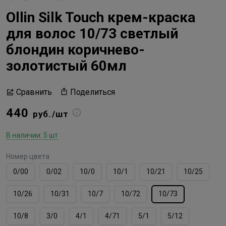
Ollin Silk Touch крем-краска
для волос 10/73 светлый
блондин коричнево-
золотистый 60мл
Поделиться
Сравнить
440
руб./шт
В наличии: 5 шт
Номер цвета
0/00
0/02
10/0
10/1
10/21
10/25
10/26
10/31
10/7
10/72
10/73
10/8
3/0
4/1
4/71
5/1
5/12