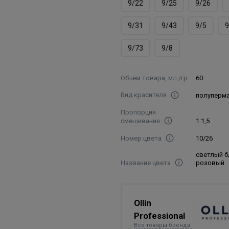
9/22
9/25
9/26
9/31
9/43
9/5
9
9/73
9/8
Объем товара, мл./гр
60
Вид красителя
полуперм
Пропорция
смешивания
1:1,5
Номер цвета
10/26
светлый 
Название цвета
розовый
Ollin
Professional
Все товары бренда