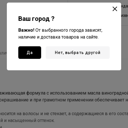
Россия - страна бренда
Россия - страна произ
Ваш город ?
Важно!
От выбранного города зависят,
наличие и доставка товаров на сайте.
Да
Нет, выбрать другой
аличие
Отзывы
 ухаживающая формула с использованием масла виноградно
е окрашивание и при грамотном применении обеспечивает 
осится на волосы и не стекает, а содержащиеся в его сост
й и насыщенный оттенок.
и.