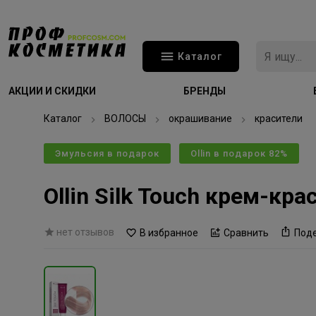
Каталог
АКЦИИ И СКИДКИ
БРЕНДЫ
Каталог
ВОЛОСЫ
окрашивание
красители
Эмульсия в подарок
Ollin в подарок 82%
Ollin Silk Touch крем-к
нет отзывов
В избранное
Сравнить
Под