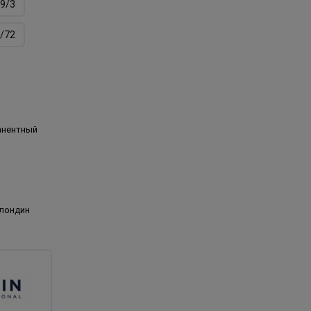
9/3
/72
анентный
блондин