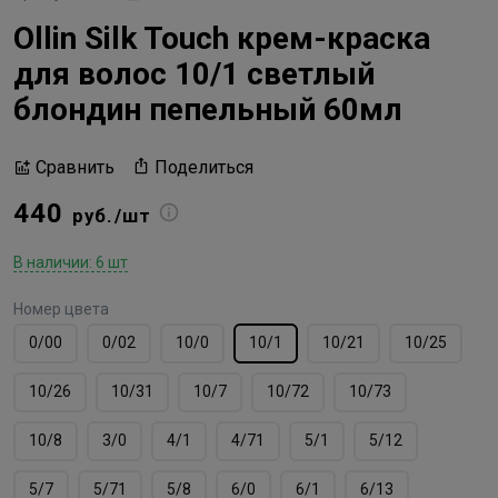
Ollin Silk Touch крем-краска
для волос 10/1 светлый
блондин пепельный 60мл
Поделиться
Сравнить
440
руб./шт
В наличии: 6 шт
Номер цвета
0/00
0/02
10/0
10/1
10/21
10/25
10/26
10/31
10/7
10/72
10/73
10/8
3/0
4/1
4/71
5/1
5/12
5/7
5/71
5/8
6/0
6/1
6/13