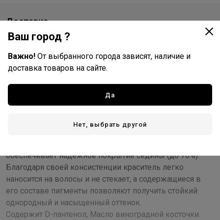
Доставка
Ваш город ?
Стоимость и способы доставки будут доступны при
оформлении заказа.
Важно!
От выбранного города зависят, наличие и
доставка товаров на сайте.
Описание
Да
В основе красителя Silk Touch лежит уникальная
ухаживающая формула с использованием масла
Нет, выбрать другой
виноградной косточки, что гарантирует максимально
бережное окрашивание и при грамотном применении
обеспечивает надежное покрытие седины (до 70%).
Благодаря своей консистенции краситель легко
наносится на волосы и не стекает, а содержащиеся в
его составе пигменты позволяют получить стойкий
однородный и насыщенный оттенок.
Содержит D-пантенол, Масло виноградной косточки.