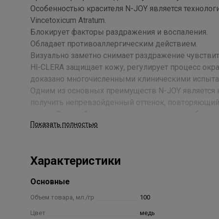
Особенностью красителя N-JOY является технология
Vincetoxicum Atratum.
Блокирует факторы раздражения и воспаления.
Обладает противоаллергическим действием.
Визуально заметно снимает раздражение чувстви
Hl-CLERA защищает кожу, регулирует процесс ок
доказано многочисленными клиническими испыта
Одним из основных преимуществ N-JOY является к
получить непревзойденный оттенок, повторяющий
волос. Это особенно ценно при создании любых от
Показать полностью
ПАЛИТРА из 49 модных оттенков.
Выгодный объем (100 мл) и пропорция смешивания
Стойкость цвета до 32- кратного мытья волос.
Характеристики
Мягкая перламутровая текстура крема обеспечивае
красителя. N-JOY не требует дополнительных смеш
Основные
100% покрытия седых волос.
Максимальное покрытие седины на самых светлых
Объем товара, мл./гр
100
работы по всей длинне, 8% для работы в прикорн
Цвет
медь