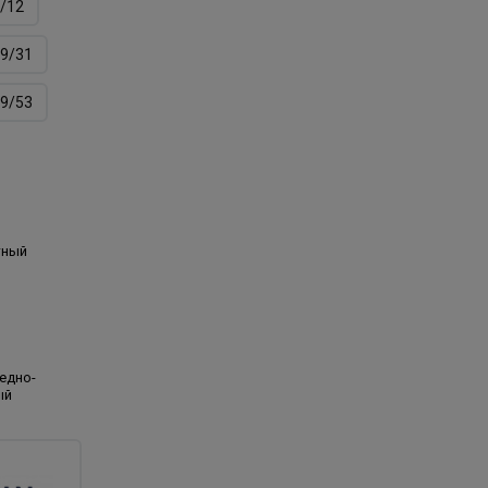
/12
9/31
9/53
тный
едно-
ый