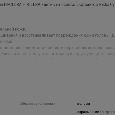
 Hl-CLERA Hl-CLERA - актив на основе экстрактов Radix Cy
тельной кожи.
рашивания и восстанавливает повреждения кожи головы. 
ниями.
онцепция люкс-цвета - свойство красителя, которое позв
 блеск и естественную многогранную структуру цвета нат
тенков холодного блонда без компромисса в стойкости!
 1:1.
т простоту и легкость смешивания, а также удобство нан
иваний и уже готов к работе с волосами.
 уровнях тона.
Область использования
волосы
евой зоне), которые делают удобным и простым выбор тех
окрашивание-тониров