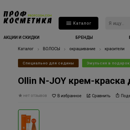
Каталог
АКЦИИ И СКИДКИ
БРЕНДЫ
Каталог
ВОЛОСЫ
окрашивание
красители
Специально для седины
Эмульсия в подарок
Ollin N-JOY крем-краска
нет отзывов
В избранное
Сравнить
Под