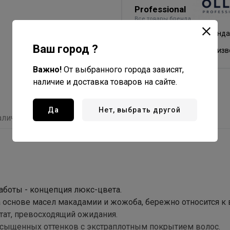
Professional
Все товары бренда
Россия - страна бренда
Ваш город ?
Россия - страна произ
Важно!
От выбранного города зависят,
наличие и доставка товаров на сайте.
Да
Нет, выбрать другой
аличие
Отзывы
аботы - концепция люкс-цвета.
а основе масел макадамии и жожоба, бережно относится к 
тат, превосходящий ожидания.
насыщенных оттенков с экстраплотным покрытием волос.