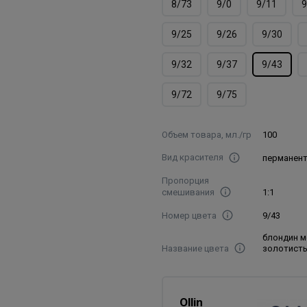
8/73
9/0
9/11
9
9/25
9/26
9/30
9/32
9/37
9/43
9/72
9/75
Объем товара, мл./гр
100
Вид красителя
перманен
Пропорция
смешивания
1:1
Номер цвета
9/43
блондин м
Название цвета
золотист
Ollin