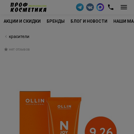
АКЦИИ И СКИДКИ
БРЕНДЫ
БЛОГ И НОВОСТИ
НАШИ МА
красители
нет отзывов