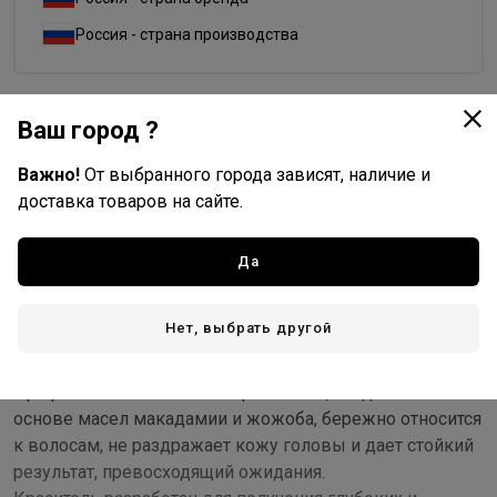
Россия - страна производства
Ваш город ?
Доставка
Важно!
От выбранного города зависят, наличие и
Стоимость и способы доставки будут доступны при
доставка товаров на сайте.
оформлении заказа.
Да
Описание
Нет, выбрать другой
Совершенная технология и привычный алгоритм
работы - концепция люкс-цвета.
Профессиональная линия красителей, созданная на
основе масел макадамии и жожоба, бережно относится
к волосам, не раздражает кожу головы и дает стойкий
результат, превосходящий ожидания.