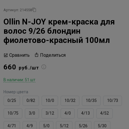
Артикул: 214558
Ollin N-JOY крем-краска для
волос 9/26 блондин
фиолетово-красный 100мл
Поделиться
Сравнить
660
руб./шт
В наличии: 51 шт
Номер цвета
0/25
0/82
10/0
10/32
10/35
10/73
10/75
3/0
3/12
4/0
4/13
4/52
4/71
4/9
5/0
5/12
5/26
5/30