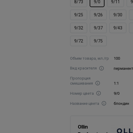
8/73
9/0
9/11
9
9/25
9/26
9/30
9/32
9/37
9/43
9/72
9/75
Объем товара, мл./гр
100
Вид красителя
перманен
Пропорция
смешивания
1:1
Номер цвета
9/0
Название цвета
блондин
Ollin