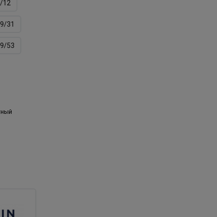
/12
9/31
9/53
тный