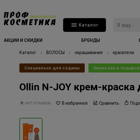
Каталог
АКЦИИ И СКИДКИ
БРЕНДЫ
Каталог
ВОЛОСЫ
окрашивание
красители
Специально для седины
Эмульсия в подарок
Ollin N-JOY крем-краска
нет отзывов
В избранное
Сравнить
Под