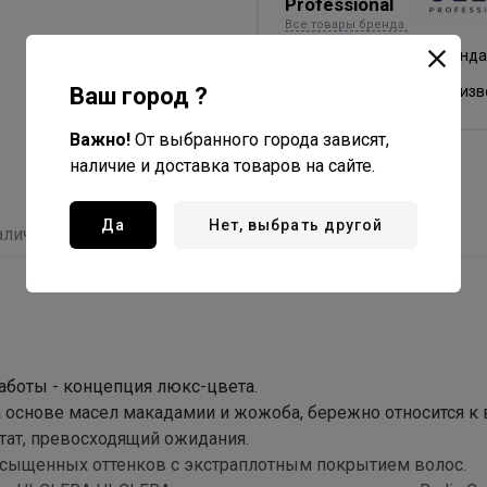
Professional
Все товары бренда
Россия - страна бренда
Ваш город ?
Россия - страна произ
Важно!
От выбранного города зависят,
наличие и доставка товаров на сайте.
Да
Нет, выбрать другой
аличие
Отзывы
аботы - концепция люкс-цвета.
а основе масел макадамии и жожоба, бережно относится к 
тат, превосходящий ожидания.
насыщенных оттенков с экстраплотным покрытием волос.