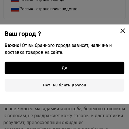
Россия - страна производства
Ваш город ?
Доставка
Важно!
От выбранного города зависят, наличие и
Стоимость и способы доставки будут доступны при
доставка товаров на сайте.
оформлении заказа.
Да
Описание
Нет, выбрать другой
Совершенная технология и привычный алгоритм
работы - концепция люкс-цвета.
Профессиональная линия красителей, созданная на
основе масел макадамии и жожоба, бережно относится
к волосам, не раздражает кожу головы и дает стойкий
результат, превосходящий ожидания.