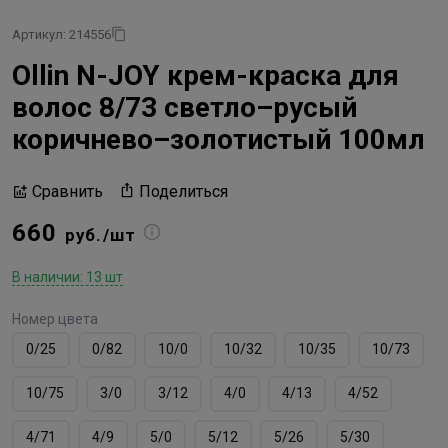
Артикул: 214556
Ollin N-JOY крем-краска для
волос 8/73 светло–русый
коричнево–золотистый 100мл
Поделиться
Сравнить
660
руб./шт
В наличии: 13 шт
Номер цвета
0/25
0/82
10/0
10/32
10/35
10/73
10/75
3/0
3/12
4/0
4/13
4/52
4/71
4/9
5/0
5/12
5/26
5/30