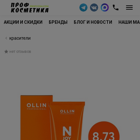
АКЦИИ И СКИДКИ
БРЕНДЫ
БЛОГ И НОВОСТИ
НАШИ МА
красители
нет отзывов