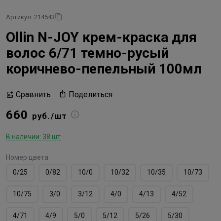
Артикул: 214543
Ollin N-JOY крем-краска для
волос 6/71 темно-русый
коричнево-пепельный 100мл
Поделиться
Сравнить
660
руб./шт
В наличии: 38 шт
Номер цвета
0/25
0/82
10/0
10/32
10/35
10/73
10/75
3/0
3/12
4/0
4/13
4/52
4/71
4/9
5/0
5/12
5/26
5/30