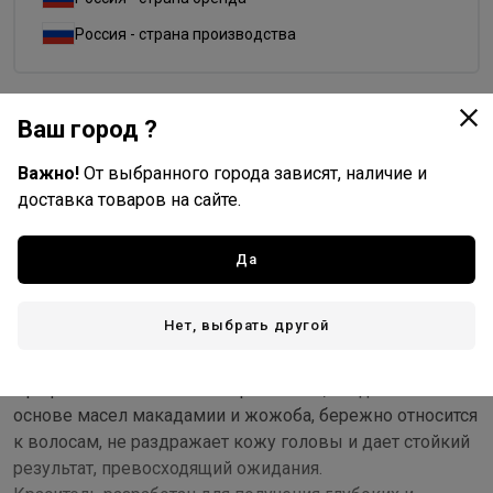
Россия - страна производства
Ваш город ?
Доставка
Важно!
От выбранного города зависят, наличие и
Стоимость и способы доставки будут доступны при
доставка товаров на сайте.
оформлении заказа.
Да
Описание
Нет, выбрать другой
Совершенная технология и привычный алгоритм
работы - концепция люкс-цвета.
Профессиональная линия красителей, созданная на
основе масел макадамии и жожоба, бережно относится
к волосам, не раздражает кожу головы и дает стойкий
результат, превосходящий ожидания.