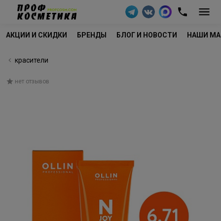
АКЦИИ И СКИДКИ
БРЕНДЫ
БЛОГ И НОВОСТИ
НАШИ МА
красители
нет отзывов