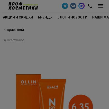
АКЦИИ И СКИДКИ
БРЕНДЫ
БЛОГ И НОВОСТИ
НАШИ МА
красители
нет отзывов