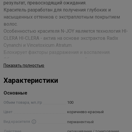
результат, превосходящий ожидания.
Краситель разработан для получения глубоких и
насыщенных оттенков с экстраплотным покрытием
волос.
Особенностью красителя N-JOY является технология Hl-
CLERA Hl-CLERA - актив на основе экстрактов Radix
Cynanchi и Vincetoxicum Atratum.
Блокирует факторы раздражения и воспаления.
Обладает противоаллергическим действием.
Показать полностью
Визуально заметно снимает раздражение
чувствительной кожи.
Характеристики
Hl-CLERA защищает кожу, регулирует процесс
окрашивания и восстанавливает повреждения кожи
Основные
головы. Действие доказано многочисленными
клиническими испытаниями.
Объем товара, мл./гр
100
Одним из основных преимуществ N-JOY является
Цвет
коричнево-красный
концепция люкс-цвета - свойство красителя, которое
Вид красителя
перманентный
позволяет получить непревзойденный оттенок,
повторяющий блеск и естественную многогранную
Действие
окрашивание / тонирование