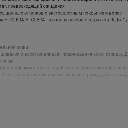
тат, превосходящий ожидания.
насыщенных оттенков с экстраплотным покрытием волос.
 Hl-CLERA Hl-CLERA - актив на основе экстрактов Radix Cy
тельной кожи.
рашивания и восстанавливает повреждения кожи головы. 
ниями.
онцепция люкс-цвета - свойство красителя, которое позв
 блеск и естественную многогранную структуру цвета нат
тенков холодного блонда без компромисса в стойкости!
 1:1.
т простоту и легкость смешивания, а также удобство нан
иваний и уже готов к работе с волосами.