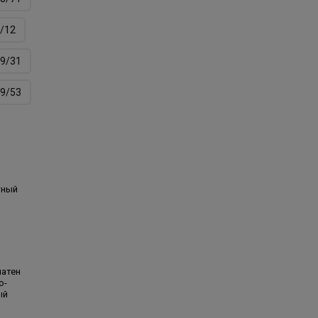
/12
9/31
9/53
тный
шатен
о-
ый