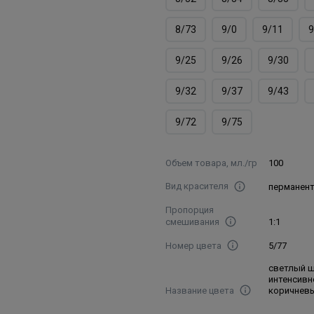
8/73
9/0
9/11
9
9/25
9/26
9/30
9/32
9/37
9/43
9/72
9/75
Объем товара, мл./гр
100
Вид красителя
перманен
Пропорция
смешивания
1:1
Номер цвета
5/77
светлый 
интенсивн
Название цвета
коричнев