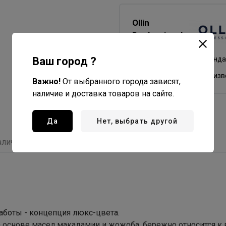
Ollin
Professional
Все товары бренда
Ваш город ?
Россия - страна бренда
Россия - страна произ
Важно!
От выбранного города зависят,
наличие и доставка товаров на сайте.
Да
Нет, выбрать другой
аличие
Отзывы
аботы - концепция люкс-цвета.
а основе масел макадамии и жожоба, бережно относится к 