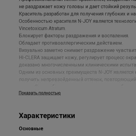
не раздражает кожу головы и дает стойкий резуль
Краситель разработан для получения глубоких и 
Особенностью красителя N-JOY является технология
Vincetoxicum Atratum.
Блокирует факторы раздражения и воспаления.
Обладает противоаллергическим действием.
Визуально заметно снимает раздражение чувстви
Hl-CLERA защищает кожу, регулирует процесс ок
доказано многочисленными клиническими испыта
Одним из основных преимуществ N-JOY является к
получить непревзойденный оттенок, повторяющий
волос. Это особенно ценно при создании любых от
Показать полностью
ПАЛИТРА из 49 модных оттенков.
Выгодный объем (100 мл) и пропорция смешивания
Стойкость цвета до 32- кратного мытья волос.
Характеристики
Мягкая перламутровая текстура крема обеспечивае
красителя. N-JOY не требует дополнительных смеш
Основные
100% покрытия седых волос.