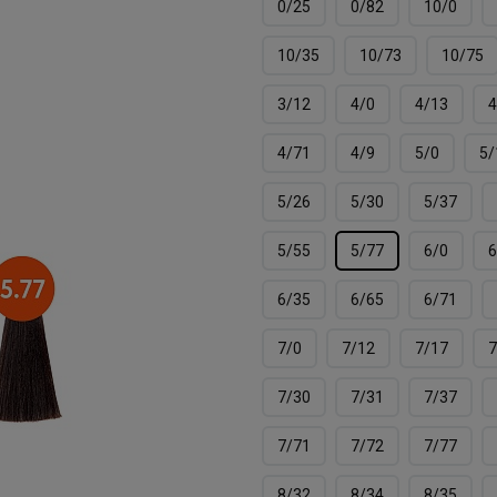
0/25
0/82
10/0
10/35
10/73
10/75
3/12
4/0
4/13
4
4/71
4/9
5/0
5/
5/26
5/30
5/37
5/55
5/77
6/0
6
6/35
6/65
6/71
7/0
7/12
7/17
7
7/30
7/31
7/37
7/71
7/72
7/77
8/32
8/34
8/35