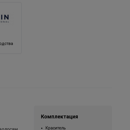
водства
Комплектация
Краситель
волосам,