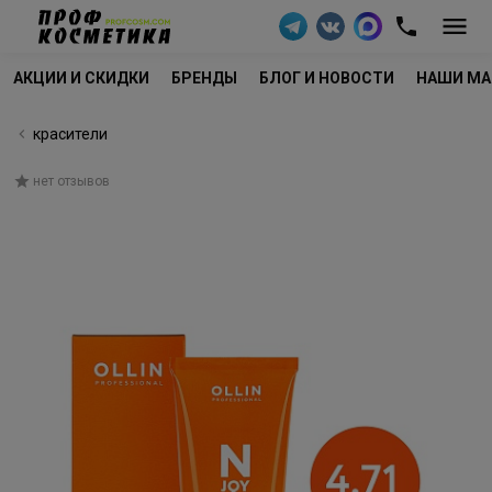
АКЦИИ И СКИДКИ
БРЕНДЫ
БЛОГ И НОВОСТИ
НАШИ МА
красители
нет отзывов