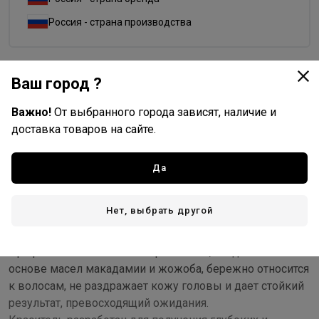
Россия - страна производства
Ваш город ?
Доставка
Важно!
От выбранного города зависят, наличие и
Стоимость и способы доставки будут доступны при
доставка товаров на сайте.
оформлении заказа.
Да
Описание
Нет, выбрать другой
Совершенная технология и привычный алгоритм
работы - концепция люкс-цвета.
Профессиональная линия красителей, созданная на
основе масел макадамии и жожоба, бережно относится
к волосам, не раздражает кожу головы и дает стойкий
результат, превосходящий ожидания.