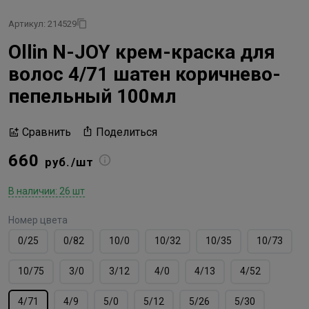
Артикул: 214529
Ollin N-JOY крем-краска для
волос 4/71 шатен коричнево-
пепельный 100мл
Поделиться
Сравнить
660
руб./шт
В наличии: 26 шт
Номер цвета
0/25
0/82
10/0
10/32
10/35
10/73
10/75
3/0
3/12
4/0
4/13
4/52
4/71
4/9
5/0
5/12
5/26
5/30