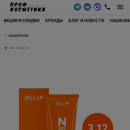
АКЦИИ И СКИДКИ
БРЕНДЫ
БЛОГ И НОВОСТИ
НАШИ МА
красители
нет отзывов