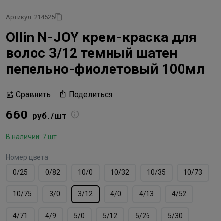
Артикул: 214525
Ollin N-JOY крем-краска для
волос 3/12 темный шатен
пепельно-фиолетовый 100мл
Поделиться
Сравнить
660
руб./шт
В наличии: 7 шт
Номер цвета
0/25
0/82
10/0
10/32
10/35
10/73
10/75
3/0
3/12
4/0
4/13
4/52
4/71
4/9
5/0
5/12
5/26
5/30