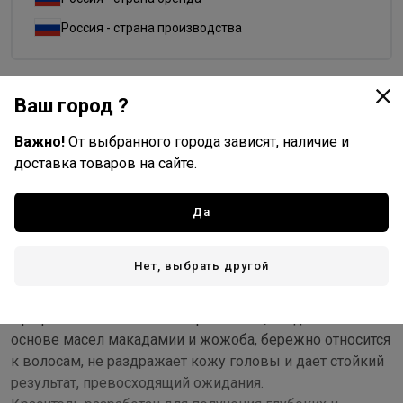
Россия - страна производства
Ваш город ?
Доставка
Важно!
От выбранного города зависят, наличие и
Стоимость и способы доставки будут доступны при
доставка товаров на сайте.
оформлении заказа.
Да
Описание
Нет, выбрать другой
Совершенная технология и привычный алгоритм
работы - концепция люкс-цвета.
Профессиональная линия красителей, созданная на
основе масел макадамии и жожоба, бережно относится
к волосам, не раздражает кожу головы и дает стойкий
результат, превосходящий ожидания.