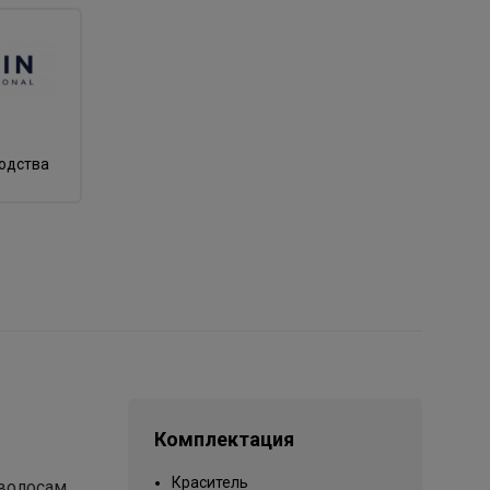
водства
Комплектация
Краситель
волосам,