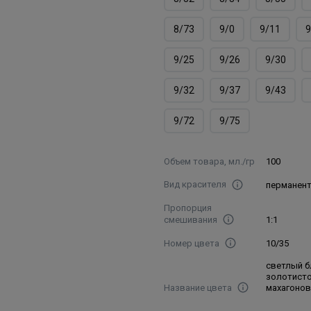
8/73
9/0
9/11
9
9/25
9/26
9/30
9/32
9/37
9/43
9/72
9/75
Объем товара, мл./гр
100
Вид красителя
перманен
Пропорция
смешивания
1:1
Номер цвета
10/35
светлый 
золотисто
Название цвета
махагоно