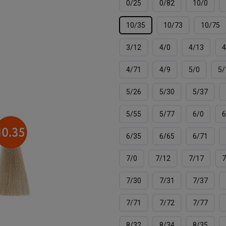
0/25
0/82
10/0
10/35
10/73
10/75
3/12
4/0
4/13
4
4/71
4/9
5/0
5/
5/26
5/30
5/37
5/55
5/77
6/0
6
6/35
6/65
6/71
7/0
7/12
7/17
7
7/30
7/31
7/37
7/71
7/72
7/77
8/32
8/34
8/35