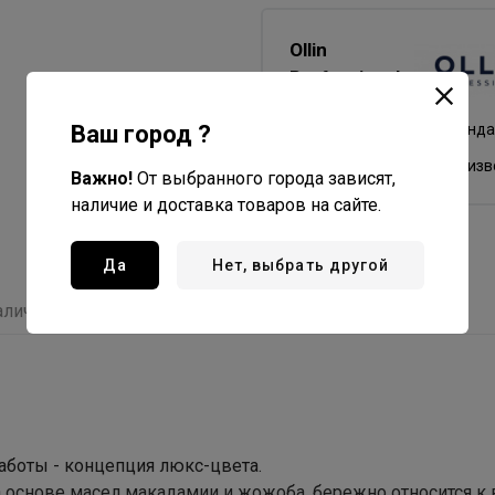
Ollin
Professional
Все товары бренда
Ваш город ?
Россия - страна бренда
Россия - страна произ
Важно!
От выбранного города зависят,
наличие и доставка товаров на сайте.
Да
Нет, выбрать другой
аличие
Отзывы
аботы - концепция люкс-цвета.
а основе масел макадамии и жожоба, бережно относится к 