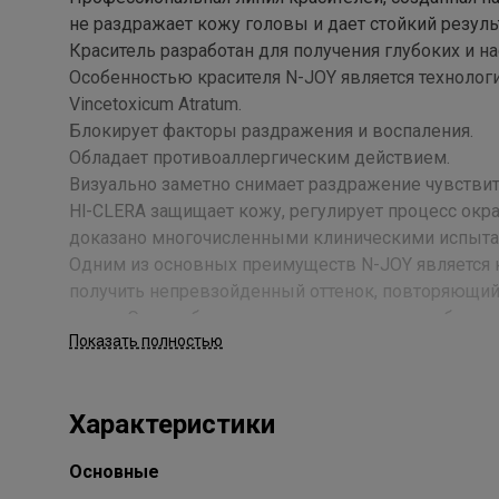
не раздражает кожу головы и дает стойкий резуль
Краситель разработан для получения глубоких и 
Особенностью красителя N-JOY является технология
Vincetoxicum Atratum.
Блокирует факторы раздражения и воспаления.
Обладает противоаллергическим действием.
Визуально заметно снимает раздражение чувстви
Hl-CLERA защищает кожу, регулирует процесс ок
доказано многочисленными клиническими испыта
Одним из основных преимуществ N-JOY является к
получить непревзойденный оттенок, повторяющий
волос. Это особенно ценно при создании любых от
Показать полностью
ПАЛИТРА из 49 модных оттенков.
Выгодный объем (100 мл) и пропорция смешивания
Стойкость цвета до 32- кратного мытья волос.
Характеристики
Мягкая перламутровая текстура крема обеспечивае
красителя. N-JOY не требует дополнительных смеш
Основные
100% покрытия седых волос.