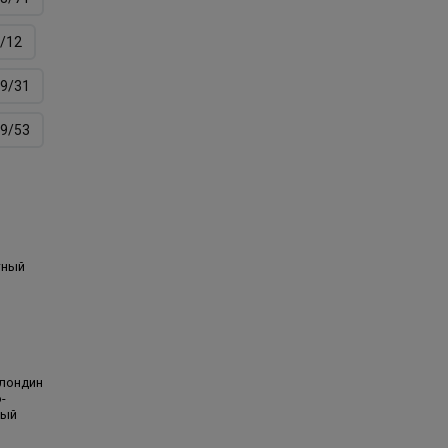
/12
9/31
9/53
тный
блондин
-
вый