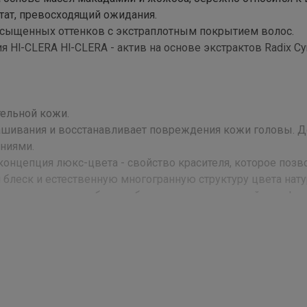
тат, превосходящий ожидания.
насыщенных оттенков с экстраплотным покрытием волос.
 Hl-CLERA Hl-CLERA - актив на основе экстрактов Radix Cy
тельной кожи.
рашивания и восстанавливает повреждения кожи головы. 
ниями.
онцепция люкс-цвета - свойство красителя, которое позв
 блеск и естественную многогранную структуру цвета нат
тенков холодного блонда без компромисса в стойкости!
 1:1.
т простоту и легкость смешивания, а также удобство нан
иваний и уже готов к работе с волосами.