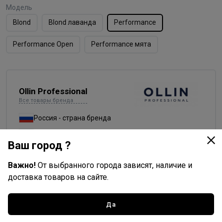
Модель
Blond
Blond лаванда
Performance
Performance Open
Performance мята
Ollin Professional
Все товары бренда
Россия - страна бренда
Россия - страна производства
Ваш город ?
Важно!
От выбранного города зависят, наличие и
Описание
доставка товаров на сайте.
Ollin Blond Performance White Classic Осветляющий
порошок белого цвета, предназначены для осветления
Да
натуральных и окрашенных волос.