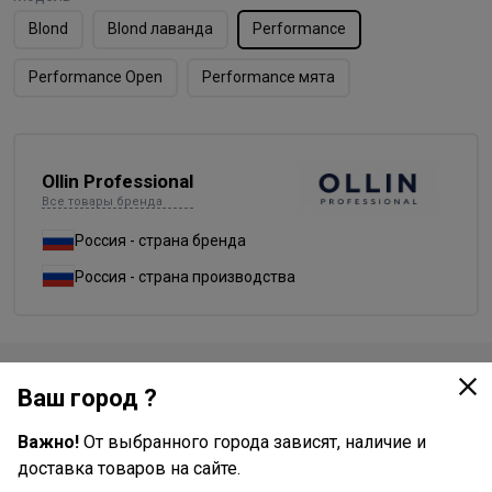
Blond
Blond лаванда
Performance
Performance Open
Performance мята
Ollin Professional
Все товары бренда
Россия - страна бренда
Россия - страна производства
Доставка
Ваш город ?
Стоимость и способы доставки будут доступны при
Важно!
От выбранного города зависят, наличие и
оформлении заказа.
доставка товаров на сайте.