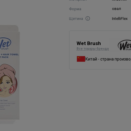
Форма
овал
Щетина
IntelliFlex
Wet Brush
Все товары бренда
Китай - страна произв