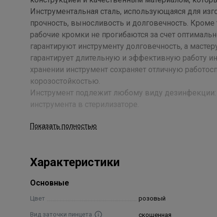
Инструментальная сталь, использующаяся для изг
прочность, выносливость и долговечность. Кроме 
рабочие кромки не прогибаются за счет оптималь
гарантируют инструменту долговечность, а мастеру
гарантирует длительную и эффективную работу и
хранении инструмент сохраняет отличную работос
корозостойкостью.
Инструмент подлежит любому виду дезинфекции: 
инструмента в стерилизаторе.
Показать полностью
Уведомляем Вас о том, что производителем прод
повышению узнаваемости бренда SYNDICUT на рос
года продукция, которая ранее выпускалась под т
Характеристики
"Syndicut". Обращаем Ваше внимание, что мероприя
изготавливаемой продукции все наименования по
Основные
продукции Metzger.
Цвет
розовый
Вид заточки пинцета
скошенная