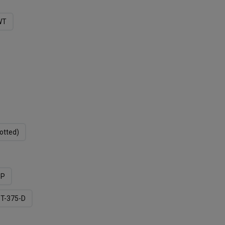
WT
otted)
PP
T-375-D