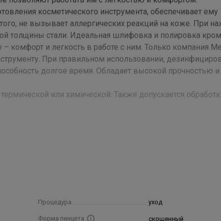
отовления косметического инструмента, обеспечивает ему
того, не вызывает аллергических реакций на коже. При н
ной толщины стали. Идеальная шлифовка и полировка кро
 – комфорт и легкость в работе с ним. Только компания Me
нструменту. При правильном использовании, дезинфициро
пособность долгое время. Обладает высокой прочностью и
термической или химической. Также допускается обработк
укции Metzger в рамках мероприятий по продвижению и
сийском рынке принято решение о ребрендинге. С 01 мар
орговой маркой "Metzger", будет выпускаться под торговой
тия по ребрендингу никак не отразятся на качестве
-прежнему будут соответствовать высоким стандартам ка
Процедура
уход
Форма пинцета
скошенный