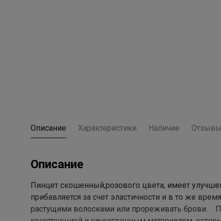
Описание
Характеристики
Наличие
Отзыв
Описание
Пинцет скошенный,розового цвета, имеет улучшен
прибавляется за счет эластичности и в то же врем
растущими волосками или прореживать брови. Пи
конструкцией и качественным материалом, которы