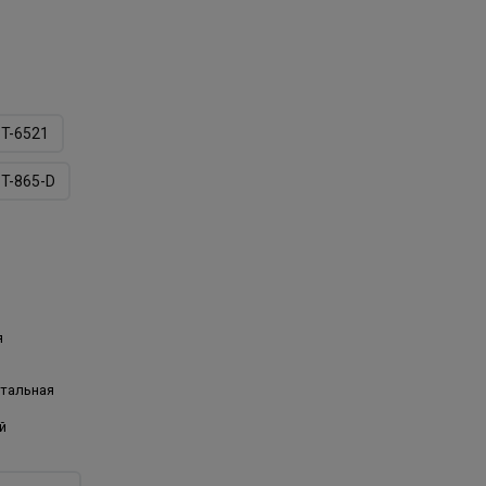
T-6521
T-865-D
я
нтальная
й