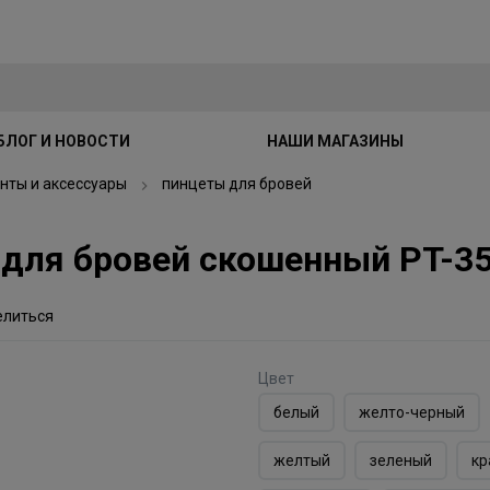
БЛОГ И НОВОСТИ
НАШИ МАГАЗИНЫ
нты и аксессуары
пинцеты для бровей
т для бровей скошенный PT-3
елиться
Цвет
белый
желто-черный
желтый
зеленый
кр