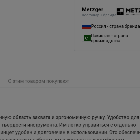
Metzger
Все товары бренда
Россия - страна бренда
Пакистан - страна
производства
ы
С этим товаром покупают
ную область захвата и эргономичную ручку. Удобство для
я твердости инструмента. Им легко управиться с отдельно
нцет удобен и долговечен в использовании. Это обеспеч
е позволяют работать им с легкостью и комфортом.