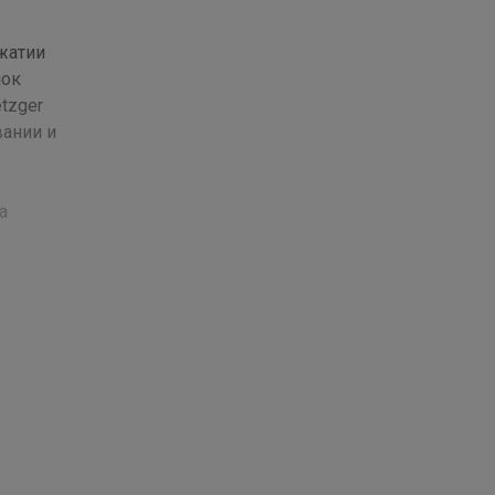
ажатии
мок
tzger
вании и
а
та 2022
 маркой
чества