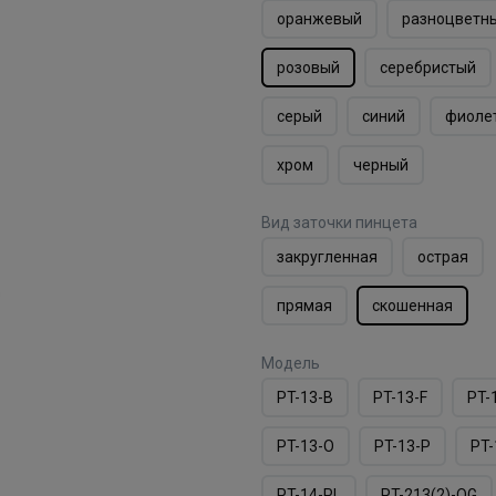
оранжевый
разноцветн
розовый
серебристый
серый
синий
фиоле
хром
черный
Вид заточки пинцета
закругленная
острая
прямая
скошенная
Модель
PT-13-B
PT-13-F
PT-
PT-13-O
PT-13-P
PT-
PT-14-PL
PT-213(2)-OG