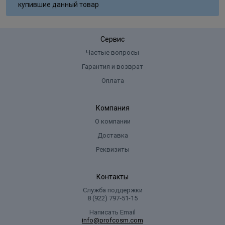
купившие данный товар
российском рынке принято решение о ребрендинге. С
01 марта 2022 года продукция, которая ранее
выпускалась под торговой маркой "Metzger", будет
Сервис
выпускаться под торговой маркой "Syndicut". Обращаем
Частые вопросы
Ваше внимание, что мероприятия по ребрендингу никак
Гарантия и возврат
не отразятся на качестве изготавливаемой продукции
все наименования по-прежнему будут соответствовать
Оплата
высоким стандартам качества продукции Metzger.
Компания
О компании
Доставка
Реквизиты
Контакты
Служба поддержки
8 (922) 797‑51-15
Написать Email
info@profcosm.com