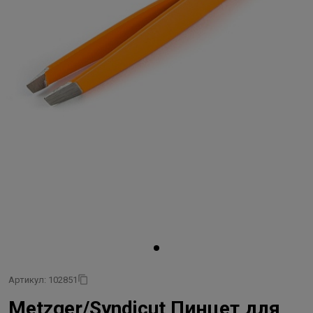
Артикул: 102851
Metzger/Syndicut Пинцет для