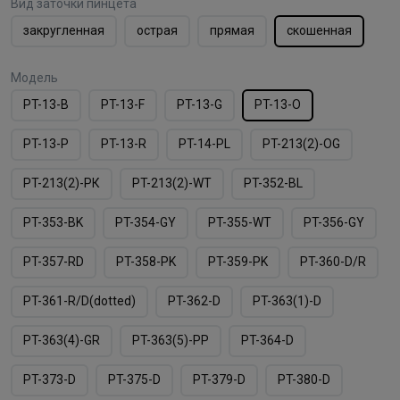
Вид заточки пинцета
закругленная
острая
прямая
скошенная
Модель
PT-13-B
PT-13-F
PT-13-G
PT-13-O
PT-13-P
PT-13-R
PT-14-PL
PT-213(2)-OG
PT-213(2)-PК
PT-213(2)-WT
PT-352-BL
PT-353-BK
PT-354-GY
PT-355-WT
PT-356-GY
PT-357-RD
PT-358-PK
PT-359-PK
PT-360-D/R
PT-361-R/D(dotted)
PT-362-D
PT-363(1)-D
PT-363(4)-GR
PT-363(5)-PP
PT-364-D
PT-373-D
PT-375-D
PT-379-D
PT-380-D