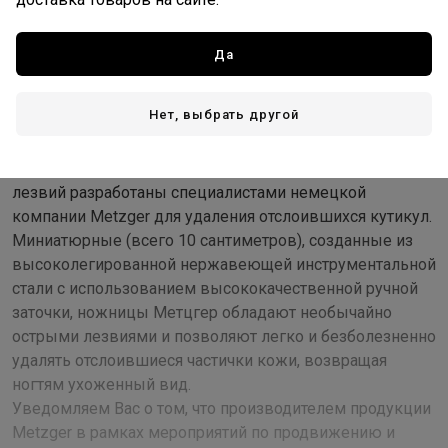
Стоимость и способы доставки будут доступны при
оформлении заказа.
Да
Нет, выбрать другой
Описание
Ножницы для кожи CS-1/8-D (CVD) с изогнутой формой
лезвий разработаны специалистами немецкой
компании Metzger для удаления отслоившихся кутикул.
Миниатюрные (всего 10 сантиметров), созданные из
высоколегированной нержавеющей инструментальной
стали с использованием высококачественной ручной
заточки, ножницы Метцгер обладают необычайно
острыми лезвиями и позволяют легко и безболезненно
удалять отслоившиеся частички кожи, возвращая
ногтям ухоженный вид.
Уведомляем Вас о том, что производителем продукции
Metzger в рамках мероприятий по продвижению и