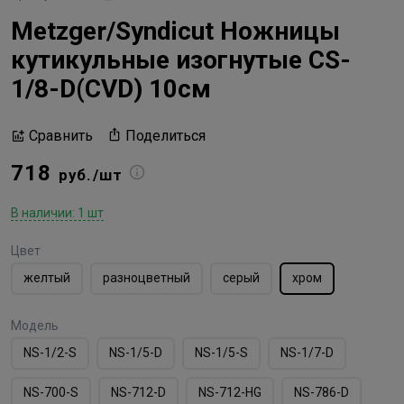
Metzger/Syndicut Ножницы
кутикульные изогнутые CS-
1/8-D(CVD) 10см
Поделиться
Сравнить
718
руб./шт
В наличии: 1 шт
Цвет
желтый
разноцветный
серый
хром
Модель
NS-1/2-S
NS-1/5-D
NS-1/5-S
NS-1/7-D
NS-700-S
NS-712-D
NS-712-HG
NS-786-D