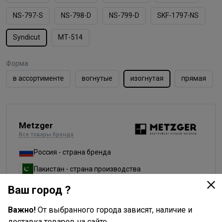
NS-797-S
NS-798-D
NS-799-D
SKF-1797-NS
Syndicut
МТ-514
Форма
в ассортименте
вогнутые
изогнутая
прямая
Metzger
Все товары бренда
Россия - страна бренда
Пакистан - страна производства
Ваш город ?
Важно!
От выбранного города зависят, наличие и
Доставка
доставка товаров на сайте.