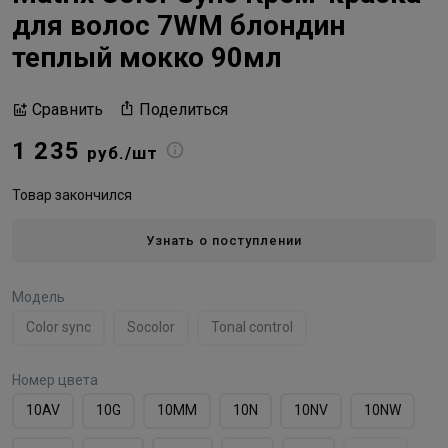
для волос 7WМ блондин
теплый мокко 90мл
Поделиться
Сравнить
1 235
руб./шт
Товар закончился
Узнать о поступлении
Модель
Color sync
Socolor
Tonal control
Номер цвета
10AV
10G
10MМ
10N
10NV
10NW