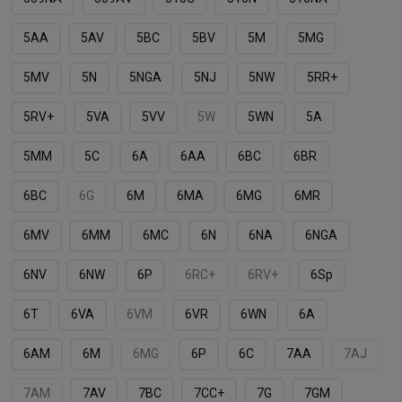
5AA
5AV
5BC
5BV
5M
5MG
5MV
5N
5NGA
5NJ
5NW
5RR+
5RV+
5VA
5VV
5W
5WN
5А
5ММ
5С
6A
6AA
6BC
6BR
6BС
6G
6M
6MA
6MG
6MR
6MV
6MМ
6MС
6N
6NA
6NGA
6NV
6NW
6P
6RC+
6RV+
6Sp
6T
6VA
6VM
6VR
6WN
6А
6АM
6М
6МG
6Р
6С
7AA
7AJ
7AM
7AV
7BC
7CС+
7G
7GM