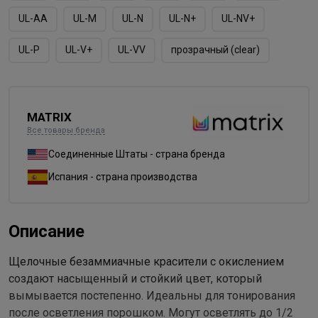
UL-AA
UL-M
UL-N
UL-N+
UL-NV+
UL-P
UL-V+
UL-VV
прозрачный (clear)
MATRIX
Все товары бренда
Соединенные Штаты - страна бренда
Испания - страна производства
Описание
Щелочные безаммиачные красители с окислением
создают насыщенный и стойкий цвет, который
вымывается постепенно. Идеальны для тонирования
после осветления порошком. Могут осветлять до 1/2