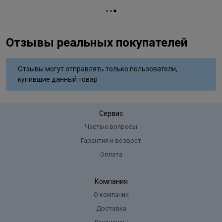
Вид деятельности
парикмахер
Keratin;Olea Europaea (Olive)Leaf Extract;Propylene
Glycol;Tetrasodium EDTA
Отзывы реальных покупателей
Отзывы могут отправлять только пользователи,
купившие данный товар
Сервис
Частые вопросы
Гарантия и возврат
Оплата
Компания
О компании
Доставка