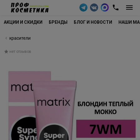
АКЦИИ И СКИДКИ
БРЕНДЫ
БЛОГ И НОВОСТИ
НАШИ МА
красители
нет отзывов