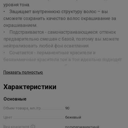
уровня тона.
• Защищает внутреннюю структуру волос – вы
сможете сохранить качество волос окрашивание за
окрашиванием.
• Подстраивается - самонастраивающиеся: оттенок
предварительно смешан с базой, поэтому вы можете
нейтрализовать любой фон осветления.
• Сочетается - перманентные красители и
безаммиачные красители тон в тон идеально подходят
друг другу – вы сможете добиться ровного цвета от
Показать полностью
корней до кончиков, стойкого и не тускнеющего.
Применение
Характеристики
Смешайте равные части краски Color Sync с кремом-
Основные
оксидантом MATRIX 3%. Время выдержки: От 10 до 20 минут в
Объем товара, мл./гр
90
зависимости от техники. • Первичное нанесение: Наносите
смесь Color Sync на волосы, начиная с корней. Сразу же
Цвет
бежевый
распределяйте по всей длине волос. • Вторичное нанесение:
Вид красителя
полуперманентный
Нанесите Color Sync на прикорневую зону. Держите на волосах