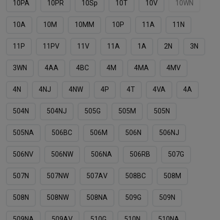
10PA
10PR
10Sp
10T
10V
10WN
10А
10М
10ММ
10Р
11A
11N
11P
11PV
11V
11А
1А
2N
3N
3WN
4AA
4BC
4M
4MA
4MV
4N
4NJ
4NW
4P
4T
4VA
4А
504N
504NJ
505G
505M
505N
505NА
506BC
506M
506N
506NJ
506NV
506NW
506NА
506RB
507G
507N
507NW
507АV
508BC
508M
508N
508NW
508NА
509G
509N
509NA
509АV
510G
510N
510NA