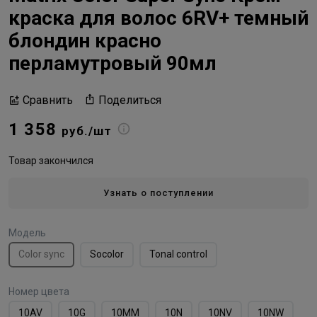
краска для волос 6RV+ темный
блондин красно
перламутровый 90мл
Поделиться
Сравнить
1 358
руб./шт
Товар закончился
Узнать о поступлении
Модель
Color sync
Socolor
Tonal control
Номер цвета
10AV
10G
10MМ
10N
10NV
10NW