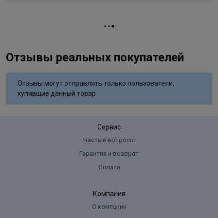
70;Methylparaben;Propylparaben;Ethylparaben;Phenoxyethanol;Pa
Название цвета
перламутровый
Erythorbate;Sodium Sulfite;Mica;Titanium Dioxide;Hydrolyzed
Keratin;Olea Europaea (Olive)Leaf Extract;Propylene
Вид деятельности
парикмахер
Glycol;Tetrasodium EDTA
Отзывы реальных покупателей
Отзывы могут отправлять только пользователи,
купившие данный товар
Сервис
Частые вопросы
Гарантия и возврат
Оплата
Компания
О компании