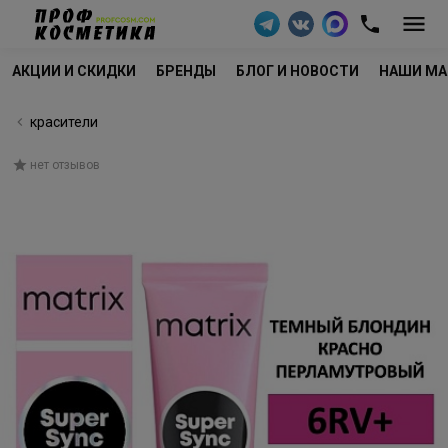
АКЦИИ И СКИДКИ
БРЕНДЫ
БЛОГ И НОВОСТИ
НАШИ МА
красители
нет отзывов