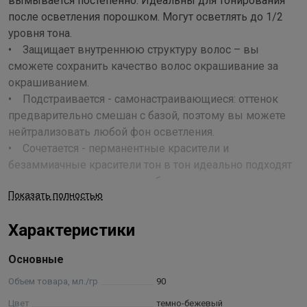
вымывается постепенно. Идеальны для тонирования
после осветления порошком. Могут осветлять до 1/2
уровня тона.
• Защищает внутреннюю структуру волос – вы
сможете сохранить качество волос окрашивание за
окрашиванием.
• Подстраивается - самонастраивающиеся: оттенок
предварительно смешан с базой, поэтому вы можете
нейтрализовать любой фон осветления.
• Сочетается - перманентные красители и
безаммиачные красители тон в тон идеально подходят
друг другу – вы сможете добиться ровного цвета от
Показать полностью
корней до кончиков, стойкого и не тускнеющего.
Применение
Характеристики
Смешайте равные части краски Color Sync с кремом-
Основные
оксидантом MATRIX 3%. Время выдержки: От 10 до 20 минут в
Объем товара, мл./гр
90
зависимости от техники. • Первичное нанесение: Наносите
смесь Color Sync на волосы, начиная с корней. Сразу же
Цвет
темно-бежевый