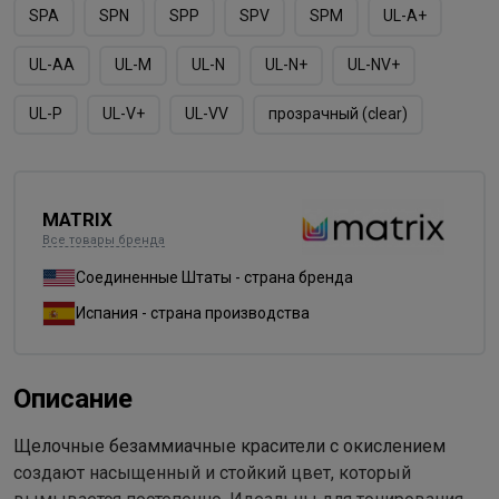
SPA
SPN
SPP
SPV
SPМ
UL-A+
UL-AA
UL-M
UL-N
UL-N+
UL-NV+
UL-P
UL-V+
UL-VV
прозрачный (clear)
MATRIX
Все товары бренда
Соединенные Штаты - страна бренда
Испания - страна производства
Описание
Щелочные безаммиачные красители с окислением
создают насыщенный и стойкий цвет, который