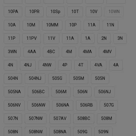
10PA
10PR
10Sp
10T
10V
10WN
10А
10М
10ММ
10Р
11A
11N
11P
11PV
11V
11А
1А
2N
3N
3WN
4AA
4BC
4M
4MA
4MV
4N
4NJ
4NW
4P
4T
4VA
4А
504N
504NJ
505G
505M
505N
505NА
506BC
506M
506N
506NJ
506NV
506NW
506NА
506RB
507G
507N
507NW
507АV
508BC
508M
508N
508NW
508NА
509G
509N