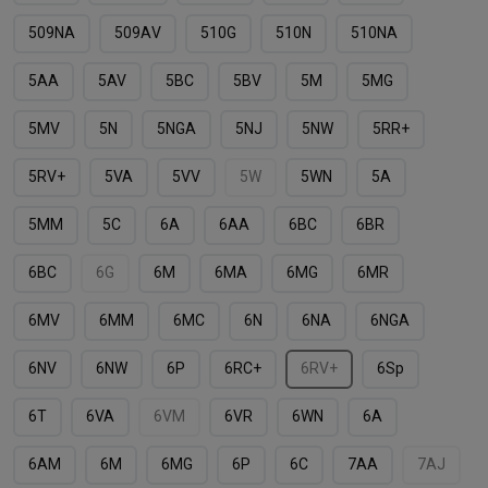
509NA
509АV
510G
510N
510NA
5AA
5AV
5BC
5BV
5M
5MG
5MV
5N
5NGA
5NJ
5NW
5RR+
5RV+
5VA
5VV
5W
5WN
5А
5ММ
5С
6A
6AA
6BC
6BR
6BС
6G
6M
6MA
6MG
6MR
6MV
6MМ
6MС
6N
6NA
6NGA
6NV
6NW
6P
6RC+
6RV+
6Sp
6T
6VA
6VM
6VR
6WN
6А
6АM
6М
6МG
6Р
6С
7AA
7AJ