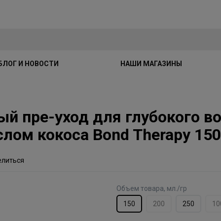
БЛОГ И НОВОСТИ
НАШИ МАГАЗИНЫ
ный пре-уход для глубокого в
слом кокоса Bond Therapy 15
елиться
Объем товара, мл./гр
150
200
250
10