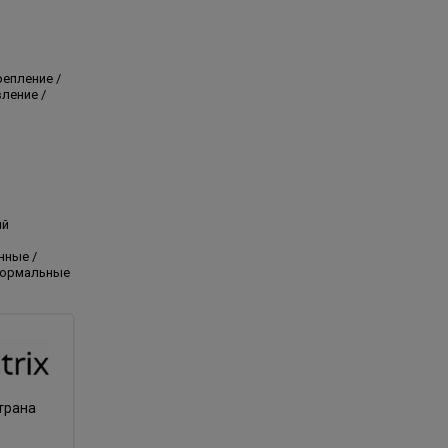
репление /
ление /
ый
нные /
нормальные
трана