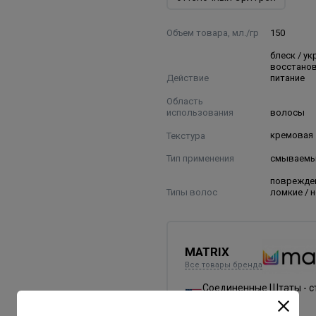
Объем товара, мл./гр
150
блеск / ук
восстанов
Действие
питание
Область
использования
волосы
Текстура
кремовая
Тип применения
смываем
поврежде
Типы волос
ломкие / 
MATRIX
Все товары бренда
Соединенные Штаты - с
бренда