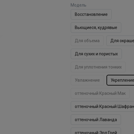
Модель
Восстановление
Вьющиеся, кудрявые
Для объема
Для окраш
Для сухих и пористых
Для уплотнения тонких
Увлажнение
Укреплени
оттеночный Красный Мак
оттеночный Красный Шафра
оттеночный Лаванда
оттеночный Эрл Грей