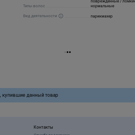
поврежденные / ломкие
Типы волос
нормальные
Вид деятельности
парикмахер
, купившие данный товар
Контакты