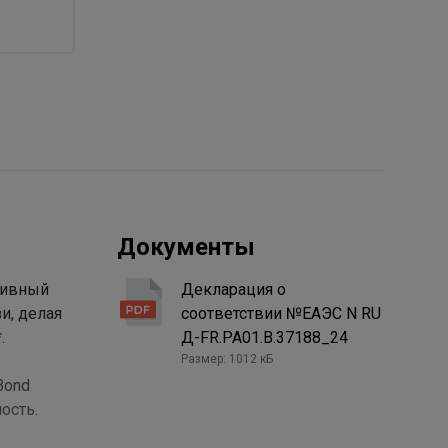
Документы
сивный
Декларация о
и, делая
соответствии №ЕАЭС N RU
.
Д-FR.PA01.B.37188_24
Размер: 1012 кБ
Bond
ость.