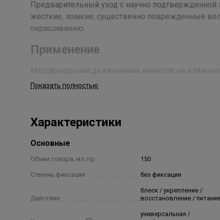
Предварительный уход с научно подтвержденной 
жесткие, ломкие, существенно поврежденные во
окрашиванию.
Применение
Массирующими движениями нанесите на влажные в
Bond Therapy, вспеньте и смойте. Затем используйт
Показать полностью
Состав
Характеристики
aqua / water / eau, cetearyl alcohol, glycerin, behentrimo
isopropyl alcohol, parfum / fragrance, phenoxyethanol,
Основные
nucifera oil / coconut oil, hexyl cinnamal, coumarin, benz
Объем товара, мл./гр
150
Степень фиксации
без фиксации
блеск / укрепление /
Действие
восстановление / питани
универсальная /