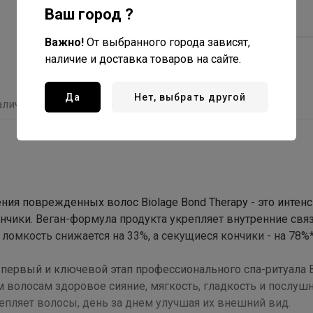
Испания - страна
Ваш город ?
производства
Важно!
От выбранного города зависят,
наличие и доставка товаров на сайте.
Да
Нет, выбрать другой
аличие
Отзывы
ия поврежденных волос Biolage Bond Therapy - это интен
нчики. Веган-формула продукта укрепляет внутренние связ
 ломкость снижается на 33%, а секущиеся кончики - на 78%*
первый и ключевой этап профессионального спа-ритуала 
 волосам здоровое сияние, мягкость, гладкость и послушн
епляет волосы, день за днем улучшая их внешний вид.