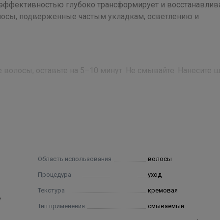
эффективностью глубоко трансформирует и восстанавлив
лосы, подверженные частым укладкам, осветлению и
олосы, оставьте на 5–10 минут. Не смывайте. Нанесите 
е кондиционер.
nium chloride, stearyl alcohol, citric acid, cetyl esters, sodium ci
 polyquaternium-10, polysorbate 20, hydroxypropyl guar, limonen
yl alcohol, linalool, amyl cinnamal.
Область использования
волосы
Процедура
уход
Текстура
кремовая
е
Тип применения
смываемый