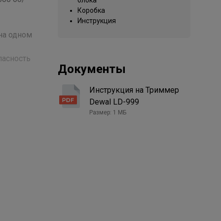
блока
Коробка
Инструкция
на одном
пасность
Документы
ем,
Инструкция на Триммер
до 1 мм -
Dewal LD-999
и быстрой
Размер: 1 МБ
ный