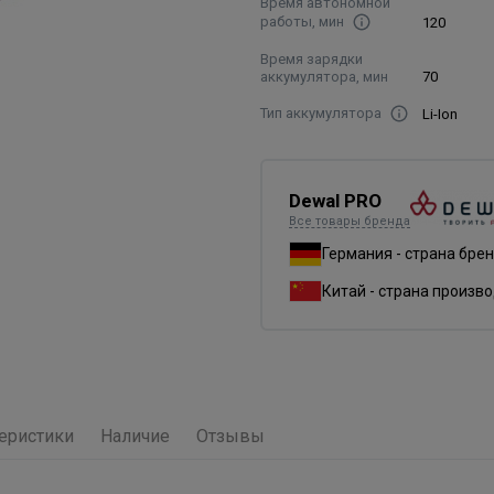
Время автономной
работы, мин
120
Время зарядки
аккумулятора, мин
70
Тип аккумулятора
Li-Ion
Dewal PRO
Все товары бренда
Германия - страна бре
Китай - страна произв
еристики
Наличие
Отзывы