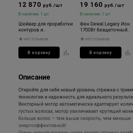
12 870
19 160
руб./шт
руб./шт
В наличии: 1 шт
В наличии: 1 шт
Шейвер для проработки
Фен Dewal Legacy Ион
контуров и
1700Вт безщеточный
бороды\бритья DEWAL
(2нас) желтый
нет отзывов
нет отзывов
PRO LEGACY
В корзину
В корзину
Описание
Откройте для себя новый уровень стрижки с три
технологии и надежность для идеального результа
Векторный мотор автоматически адаптирует колич
густых волосах, мотор увеличивает крутящий моме
больше волос — тем выше скорость, чем меньше —
энергоэффективной!
Очень низкий уровень шума делает стрижку комфор