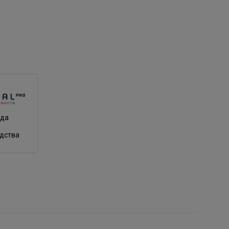
нда
одства