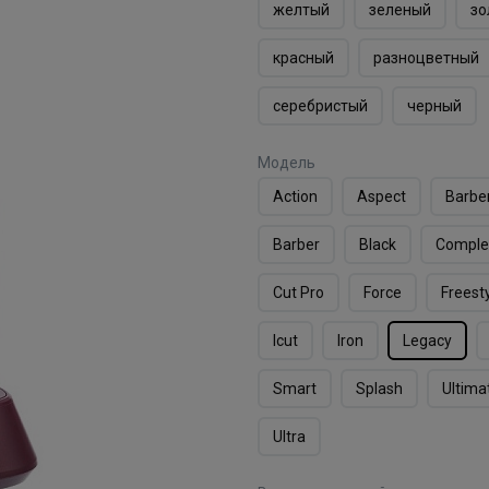
желтый
зеленый
зо
красный
разноцветный
серебристый
черный
Модель
Action
Aspect
Barbe
Barber
Black
Comple
Cut Pro
Force
Freest
Icut
Iron
Legacy
Smart
Splash
Ultima
Ultra