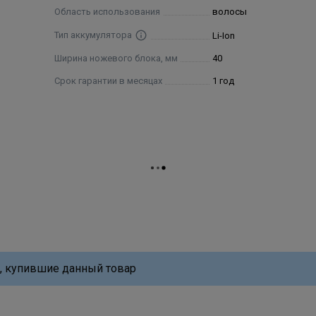
Область использования
волосы
Тип аккумулятора
Li-Ion
Ширина ножевого блока, мм
40
Срок гарантии в месяцах
1 год
, купившие данный товар