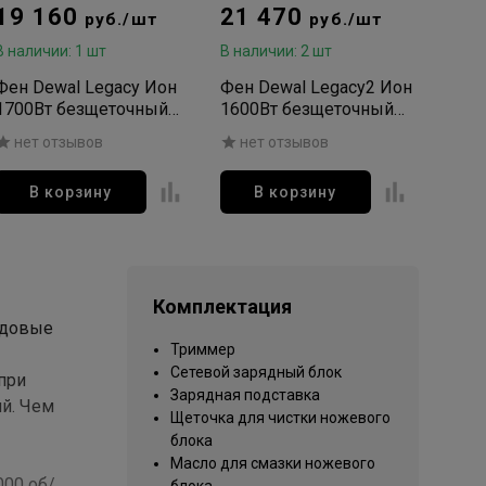
19 160
21 470
руб./шт
руб./шт
В наличии: 1 шт
В наличии: 2 шт
Фен Dewal Legacy Ион
Фен Dewal Legacy2 Ион
1700Вт безщеточный
1600Вт безщеточный
(2нас) бордовы
складной (5нас) черный
нет отзывов
нет отзывов
В корзину
В корзину
Комплектация
едовые
Триммер
Сетевой зарядный блок
при
Зарядная подставка
ий. Чем
Щеточка для чистки ножевого
блока
Масло для смазки ножевого
000 об/