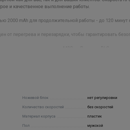
рое и качественное выполнение работы.
тью 2000 mAh для продолжительной работы - до 120 минут 
ен от перегрева и перезарядки, чтобы гарантировать безо
дистая нержавеющая сталь 440C из Японии с DLC покрыти
 остроты и долговечности. Регулировка длины среза от 0 
здражение кожи, ширина лезвий 40 мм для более точной 
ую стрижку, но и долговечность, надежность и максималь
 идеальными стрижками каждый день!
Ножевой блок
нет регулировки
Количество скоростей
без скоростей
Материал корпуса
пластик
Пол
мужской