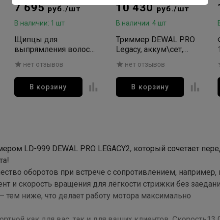
7 695
10 430
руб./шт
руб./шт
В наличии: 1 шт
В наличии: 4 шт
Щипцы для
Триммер DEWAL PRO
выпрямления волос
Legacy, аккум\сет,
Dewal Pro Legacy,
11000 об\мин, нож
нет отзывов
нет отзывов
черный, 24х95мм,
40мм, 0,2 мм
керамич пластины, 60Вт
В корзину
В корзину
ммером LD-999 DEWAL PRO LEGACY2, который сочетает пер
та!
ество оборотов при встрече с сопротивлением, например, 
нт и скорость вращения для лёгкости стрижки без заедан
 тем ниже, что делает работу мотора максимально
тной как для вас, так и для ваших клиентов. Скорость13 