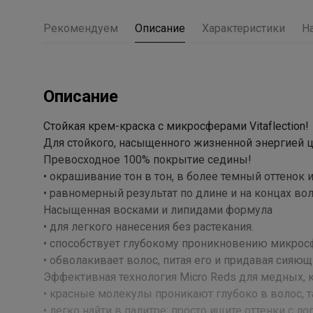
Рекомендуем
Описание
Характеристики
Н
Описание
Стойкая крем-краска с микросферами Vitaflection!
Для стойкого, насыщенного жизненной энергией ц
Превосходное 100% покрытие седины!
• окрашивание тон в тон, в более темный оттенок 
• равномерный результат по длине и на концах вол
Насыщенная восками и липидами формула
• для легкого нанесения без растекания.
• способствует глубокому проникновению микросфе
• обволакивает волос, питая его и придавая сияющ
Эффективная технология Micro Reds для медных,
• красные молекулы проникают глубоко в волос, т
• легко найти в палитре: просто ищите оттенки с ло