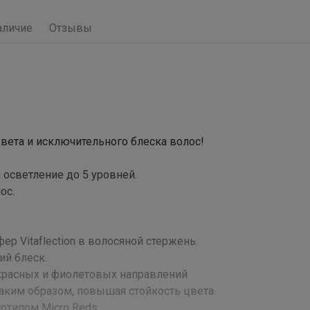
аличие
Отзывы
вета и исключительного блеска волос!
и осветление до 5 уровней.
ос.
р Vitaflection в волосяной стержень.
ий блеск.
 красных и фиолетовых направлений
аким образом, повышая стойкость цвета.
готипом Micro Reds.