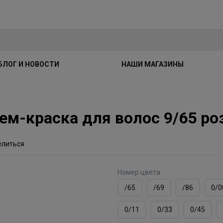
БЛОГ И НОВОСТИ
НАШИ МАГАЗИНЫ
рем-краска для волос 9/65 р
елиться
Номер цвета
/65
/69
/86
0/0
0/11
0/33
0/45