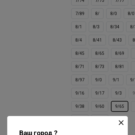
7/74
7/75
7/77
7/89
8/
8/0
8/0
8/1
8/3
8/34
8/
8/4
8/41
8/43
8
8/45
8/65
8/69
8/71
8/73
8/81
8/97
9/0
9/1
9/
9/16
9/17
9/3
9
9/38
9/60
9/65
9/79
9/96
Ваш город ?