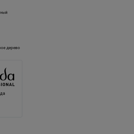
тный
вое дерево
нда