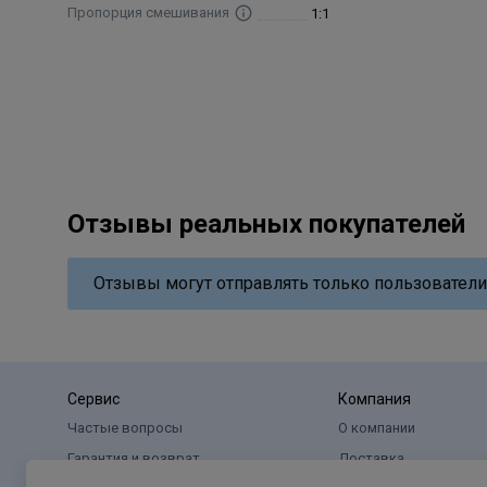
Aqua, Cetearyl Alcohol, Glyceryl Stearate SE, Ammonium
Пропорция смешивания
1:1
Sulfate, Ammoniumsulfate, Glycol Distearate, Sodium C
Toluene-2,5-Diamine Sulfate, 2-Methylresorcinol, 2-Am
Отзывы реальных покупателей
Отзывы могут отправлять только пользователи
Сервис
Компания
Частые вопросы
О компании
Гарантия и возврат
Доставка