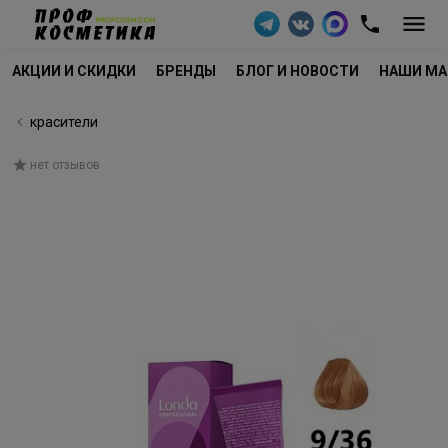
АКЦИИ И СКИДКИ
БРЕНДЫ
БЛОГ И НОВОСТИ
НАШИ МА
красители
нет отзывов