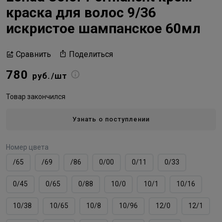
краска для волос 9/36
искристое шампанское 60мл
Поделиться
Сравнить
780
руб./шт
Товар закончился
Узнать о поступлении
Номер цвета
/65
/69
/86
0/00
0/11
0/33
0/45
0/65
0/88
10/0
10/1
10/16
10/38
10/65
10/8
10/96
12/0
12/1