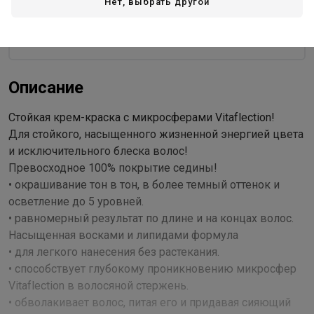
Нет, выбрать другой
Германия - страна бренда
Германия - страна производства
Описание
Стойкая крем-краска с микросферами Vitaflection!
Для стойкого, насыщенного жизненной энергией цвета
и исключительного блеска волос!
Превосходное 100% покрытие седины!
• окрашивание тон в тон, в более темный оттенок и
осветление до 5 уровней.
• равномерный результат по длине и на концах волос.
Насыщенная восками и липидами формула
• для легкого нанесения без растекания.
• способствует глубокому проникновению микросфер
Vitaflection в волосяной стержень.
• обволакивает волос, питая его и придавая сияющий