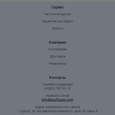
Toluene-2,5-Diamine Sulfate, 2-Methylresorcinol, 2-Amino-6-
Сервис
Chloro-4-Nitrophenol, m-Aminophenol, Tocopherol.
Частые вопросы
Гарантия и возврат
Оплата
Компания
О компании
Доставка
Реквизиты
Контакты
Служба поддержки
8 (922) 797‑51-15
Написать Email
info@profcosm.com
Адрес регионального офиса
г. Сургут, ул. Иосифа Каролинского, дом 10, офис 5