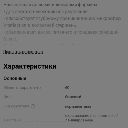
Насыщенная восками и липидами формула
• для легкого нанесения без растекания.
• способствует глубокому проникновению микросфер
Vitaflection в волосяной стержень.
• обволакивает волос, питая его и придавая сияющий
блеск.
Эффективная технология Micro Reds для медных,
Показать полностью
красных и фиолетовых направлений
• красные молекулы проникают глубоко в волос, таким
Характеристики
образом, повышая стойкость цвета.
• легко найти в палитре: просто ищите оттенки с
Основные
логотипом Micro Reds.
• универсальность: вы можете свободно смешивать
Объем товара, мл./гр
60
оттенки Micro Reds с нашими базовыми оттенками.
Цвет
бежевый
Вид красителя
перманентный
Изысканная парфюмерная композиция Londa
Professional, маскирующая запах аммиака, превращает
окрашивание / тонирование /
Действие
ламинирование
процедуру окрашивания в истинное удовольствие для