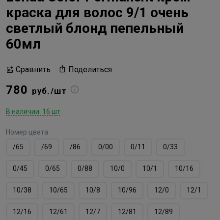
краска для волос 9/1 очень
светлый блонд пепельный
60мл
Поделиться
Сравнить
780
руб./шт
В наличии: 16 шт
Номер цвета
/65
/69
/86
0/00
0/11
0/33
0/45
0/65
0/88
10/0
10/1
10/16
10/38
10/65
10/8
10/96
12/0
12/1
12/16
12/61
12/7
12/81
12/89