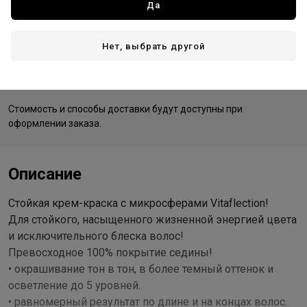
Да
Германия - страна производства
Нет, выбрать другой
Доставка
Стоимость и способы доставки будут доступны при
оформлении заказа.
Описание
Стойкая крем-краска с микросферами Vitaflection!
Для стойкого, насыщенного жизненной энергией цвета
и исключительного блеска волос!
Превосходное 100% покрытие седины!
• окрашивание тон в тон, в более темный оттенок и
осветление до 5 уровней.
• равномерный результат по длине и на концах волос.