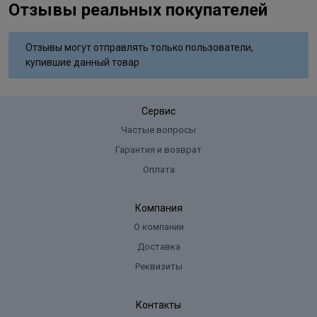
Отзывы реальных покупателей
Состав
Aqua, Cetearyl Alcohol, Glyceryl Stearate SE, Ammonium
Отзывы могут отправлять только пользователи,
Hydroxide, Sodium Laureth Sulfate, Lanolin Alcohol, Sodium Lauryl
купившие данный товар
Sulfate, Ammoniumsulfate, Glycol Distearate, Sodium Cocoyl
Isethionate, Sodium Sulﬁte, Ascorbic Acid, Parfum, Disodium EDTA,
Toluene-2,5-Diamine Sulfate, 2-Methylresorcinol, 2-Amino-6-
Сервис
Chloro-4-Nitrophenol, m-Aminophenol, Tocopherol.
Частые вопросы
Гарантия и возврат
Оплата
Компания
О компании
Доставка
Реквизиты
Контакты