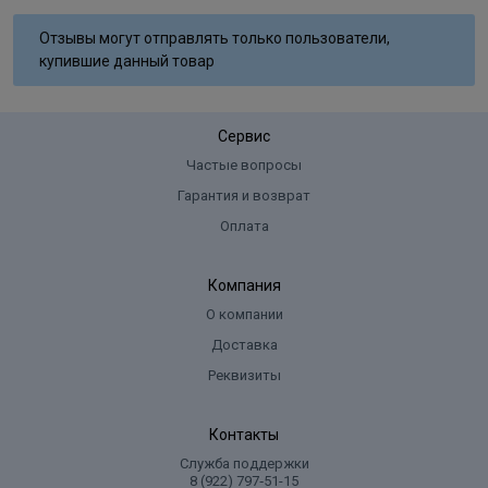
Aqua, Cetearyl Alcohol, Glyceryl Stearate SE, Ammonium
Отзывы могут отправлять только пользователи,
Hydroxide, Sodium Laureth Sulfate, Lanolin Alcohol, Sodium Lauryl
купившие данный товар
Sulfate, Ammoniumsulfate, Glycol Distearate, Sodium Cocoyl
Isethionate, Sodium Sulﬁte, Ascorbic Acid, Parfum, Disodium EDTA,
Toluene-2,5-Diamine Sulfate, 2-Methylresorcinol, 2-Amino-6-
Сервис
Chloro-4-Nitrophenol, m-Aminophenol, Tocopherol.
Частые вопросы
Гарантия и возврат
Оплата
Компания
О компании
Доставка
Реквизиты
Контакты
Служба поддержки
8 (922) 797‑51-15