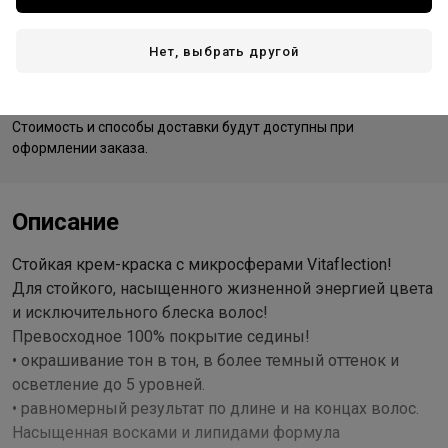
Нет, выбрать другой
Доставка
Стоимость и способы доставки будут доступны при
оформлении заказа.
Описание
Стойкая крем-краска с микросферами Vitaflection!
Для стойкого, насыщенного жизненной энергией цвета
и исключительного блеска волос!
Превосходное 100% покрытие седины!
• окрашивание тон в тон, в более темный оттенок и
осветление до 5 уровней.
• равномерный результат по длине и на концах волос.
Насыщенная восками и липидами формула