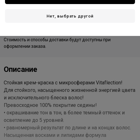
Нет, выбрать другой
Доставка
Стоимость и способы доставки будут доступны при
оформлении заказа.
Описание
Стойкая крем-краска с микросферами Vitaflection!
Для стойкого, насыщенного жизненной энергией цвета
и исключительного блеска волос!
Превосходное 100% покрытие седины!
• окрашивание тон в тон, в более темный оттенок и
осветление до 5 уровней.
• равномерный результат по длине и на концах волос.
Насыщенная восками и липидами формула