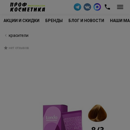
АКЦИИ И СКИДКИ
БРЕНДЫ
БЛОГ И НОВОСТИ
НАШИ МА
красители
нет отзывов