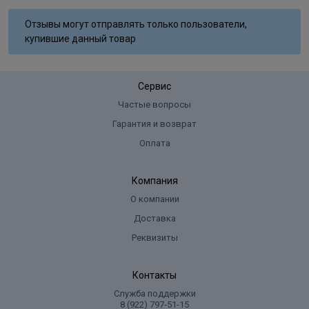
Aqua, Cetearyl Alcohol, Glyceryl Stearate SE, Ammonium
Отзывы могут отправлять только пользователи,
Hydroxide, Sodium Laureth Sulfate, Lanolin Alcohol, Sodium Lauryl
купившие данный товар
Sulfate, Ammoniumsulfate, Glycol Distearate, Sodium Cocoyl
Isethionate, Sodium Sulﬁte, Ascorbic Acid, Parfum, Disodium EDTA,
Toluene-2,5-Diamine Sulfate, 2-Methylresorcinol, 2-Amino-6-
Сервис
Chloro-4-Nitrophenol, m-Aminophenol, Tocopherol.
Частые вопросы
Гарантия и возврат
Оплата
Компания
О компании
Доставка
Реквизиты
Контакты
Служба поддержки
8 (922) 797‑51-15