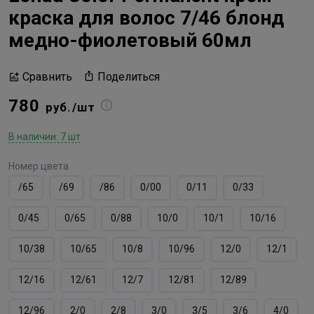
краска для волос 7/46 блонд
медно-фиолетовый 60мл
Поделиться
Сравнить
780
руб./шт
В наличии: 7 шт
Номер цвета
/65
/69
/86
0/00
0/11
0/33
0/45
0/65
0/88
10/0
10/1
10/16
10/38
10/65
10/8
10/96
12/0
12/1
12/16
12/61
12/7
12/81
12/89
12/96
2/0
2/8
3/0
3/5
3/6
4/0