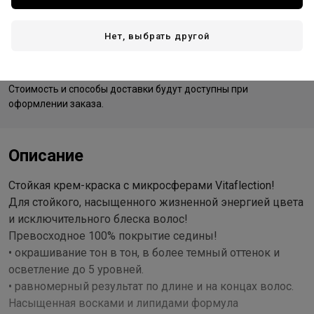
Нет, выбрать другой
Доставка
Стоимость и способы доставки будут доступны при
оформлении заказа.
Описание
Стойкая крем-краска с микросферами Vitaflection!
Для стойкого, насыщенного жизненной энергией цвета
и исключительного блеска волос!
Превосходное 100% покрытие седины!
• окрашивание тон в тон, в более темный оттенок и
осветление до 5 уровней.
• равномерный результат по длине и на концах волос.
Насыщенная восками и липидами формула