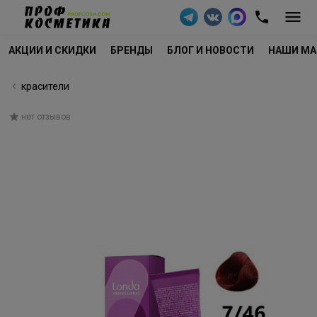
АКЦИИ И СКИДКИ
БРЕНДЫ
БЛОГ И НОВОСТИ
НАШИ МА
красители
нет отзывов