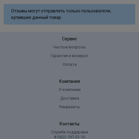
Aqua, Cetearyl Alcohol, Glyceryl Stearate SE, Ammonium
Отзывы могут отправлять только пользователи,
Hydroxide, Sodium Laureth Sulfate, Lanolin Alcohol, Sodium Lauryl
купившие данный товар
Sulfate, Ammoniumsulfate, Glycol Distearate, Sodium Cocoyl
Isethionate, Sodium Sulﬁte, Ascorbic Acid, Parfum, Disodium EDTA,
Toluene-2,5-Diamine Sulfate, 2-Methylresorcinol, 2-Amino-6-
Сервис
Chloro-4-Nitrophenol, m-Aminophenol, Tocopherol.
Частые вопросы
Гарантия и возврат
Оплата
Компания
О компании
Доставка
Реквизиты
Контакты
Служба поддержки
8 (922) 797‑51-15