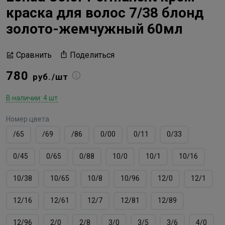
краска для волос 7/38 блонд
золото-жемчужный 60мл
Поделиться
Сравнить
780
руб./шт
В наличии: 4 шт
Номер цвета
/65
/69
/86
0/00
0/11
0/33
0/45
0/65
0/88
10/0
10/1
10/16
10/38
10/65
10/8
10/96
12/0
12/1
12/16
12/61
12/7
12/81
12/89
12/96
2/0
2/8
3/0
3/5
3/6
4/0