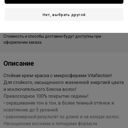
Нет, выбрать другой
Доставка
Стоимость и способы доставки будут доступны при
оформлении заказа.
Описание
Стойкая крем-краска с микросферами Vitaflection!
Для стойкого, насыщенного жизненной энергией цвета
и исключительного блеска волос!
Превосходное 100% покрытие седины!
• окрашивание тон в тон, в более темный оттенок и
осветление до 5 уровней.
• равномерный результат по длине и на концах волос.
Насыщенная восками и липидами формула