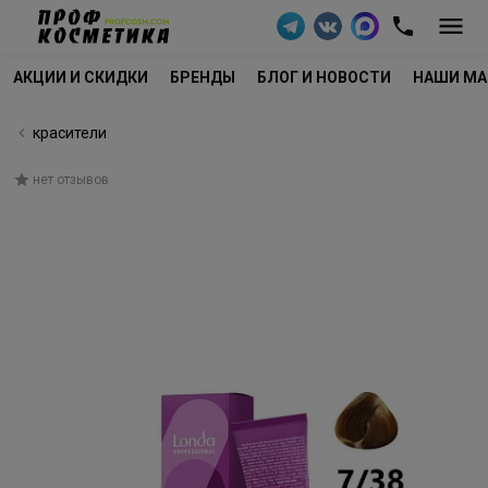
АКЦИИ И СКИДКИ
БРЕНДЫ
БЛОГ И НОВОСТИ
НАШИ МА
красители
нет отзывов