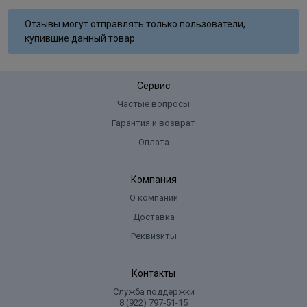
Aqua, Cetearyl Alcohol, Glyceryl Stearate SE, Ammonium
Отзывы могут отправлять только пользователи,
Hydroxide, Sodium Laureth Sulfate, Lanolin Alcohol, Sodium Lauryl
купившие данный товар
Sulfate, Ammoniumsulfate, Glycol Distearate, Sodium Cocoyl
Isethionate, Sodium Sulﬁte, Ascorbic Acid, Parfum, Disodium EDTA,
Toluene-2,5-Diamine Sulfate, 2-Methylresorcinol, 2-Amino-6-
Сервис
Chloro-4-Nitrophenol, m-Aminophenol, Tocopherol.
Частые вопросы
Гарантия и возврат
Оплата
Компания
О компании
Доставка
Реквизиты
Контакты
Служба поддержки
8 (922) 797‑51-15